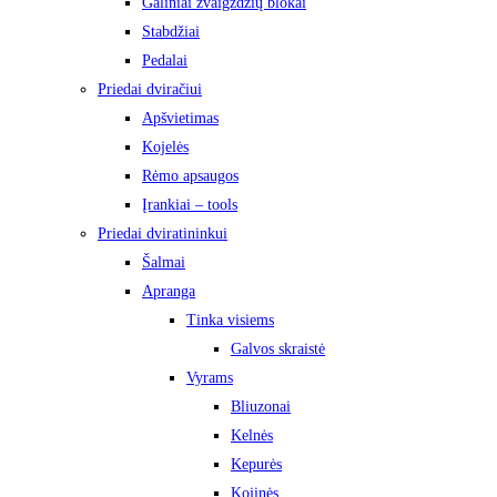
Galiniai žvaigždžių blokai
Stabdžiai
Pedalai
Priedai dviračiui
Apšvietimas
Kojelės
Rėmo apsaugos
Įrankiai – tools
Priedai dviratininkui
Šalmai
Apranga
Tinka visiems
Galvos skraistė
Vyrams
Bliuzonai
Kelnės
Kepurės
Kojinės