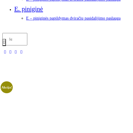
E. piniginė
E – piniginės papildymas dviračių pasidalijimo paslauga
Akcija!