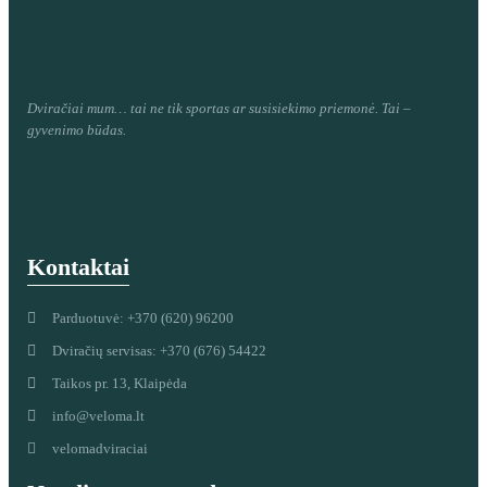
Dviračiai mum
… tai ne tik sportas ar susisiekimo priemonė. Tai –
gyvenimo būdas.
Kontaktai
Parduotuvė: +370 (620) 96200
Dviračių servisas: +370 (676) 54422
Taikos pr. 13, Klaipėda
info@veloma.lt
velomadviraciai