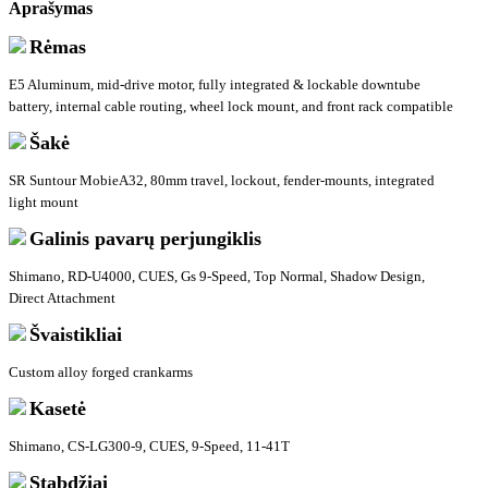
Aprašymas
Rėmas
E5 Aluminum, mid-drive motor, fully integrated & lockable downtube
battery, internal cable routing, wheel lock mount, and front rack compatible
Šakė
SR Suntour MobieA32, 80mm travel, lockout, fender-mounts, integrated
light mount
Galinis pavarų perjungiklis
Shimano, RD-U4000, CUES, Gs 9-Speed, Top Normal, Shadow Design,
Direct Attachment
Švaistikliai
Custom alloy forged crankarms
Kasetė
Shimano, CS-LG300-9, CUES, 9-Speed, 11-41T
Stabdžiai