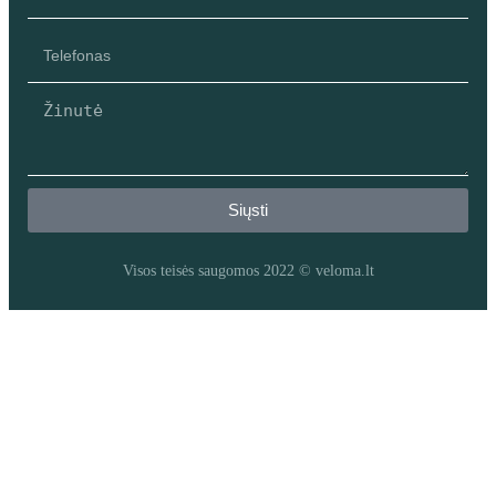
Siųsti
Visos teisės saugomos 2022 © veloma.lt