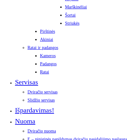
Marškinėliai
Šortai
Striukės
Pirštinės
Akiniai
Ratai ir padangos
Kameros
Padangos
Ratai
Servisas
Dviračių servisas
Slidžių servisas
Išpardavimas!
Nuoma
Dviračių nuoma
E – piniginės papildymas dviračių pasidalijimo paslauga