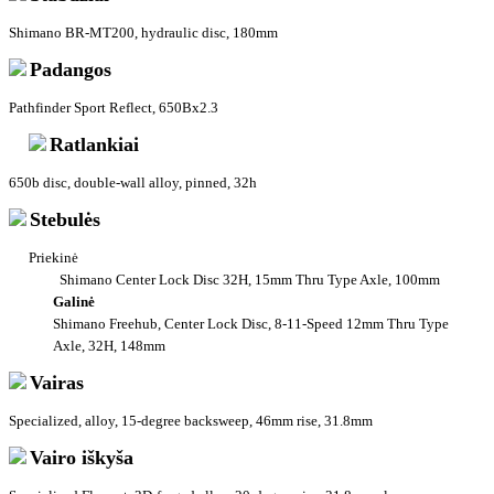
Shimano BR-MT200, hydraulic disc, 180mm
Padangos
Pathfinder Sport Reflect, 650Bx2.3
Ratlankiai
650b disc, double-wall alloy, pinned, 32h
Stebulės
Priekinė
Shimano Center Lock Disc 32H, 15mm Thru Type Axle, 100mm
Galinė
Shimano Freehub, Center Lock Disc, 8-11-Speed 12mm Thru Type
Axle, 32H, 148mm
Vairas
Specialized, alloy, 15-degree backsweep, 46mm rise, 31.8mm
Vairo iškyša