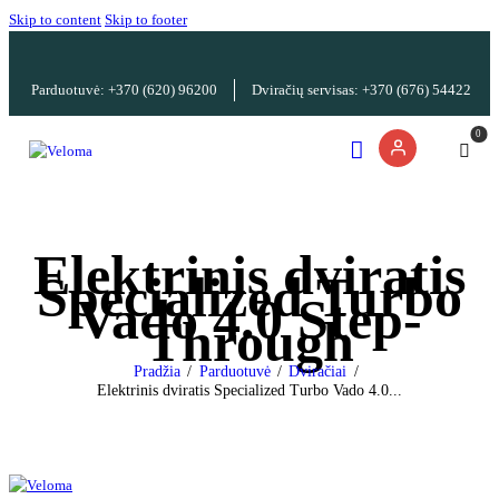
Skip to content
Skip to footer
Parduotuvė: +370 (620) 96200
Dviračių servisas: +370 (676) 54422
0
Elektrinis dviratis
Specialized Turbo
Vado 4.0 Step-
Through
Pradžia
Parduotuvė
Dviračiai
Elektrinis dviratis Specialized Turbo Vado 4.0...