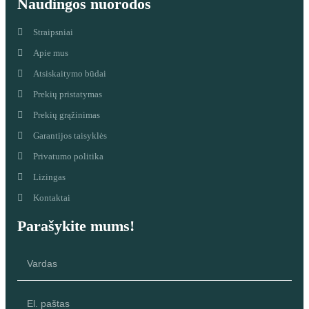
Naudingos nuorodos
Straipsniai
Apie mus
Atsiskaitymo būdai
Prekių pristatymas
Prekių grąžinimas
Garantijos taisyklės
Privatumo politika
Lizingas
Kontaktai
Parašykite mums!