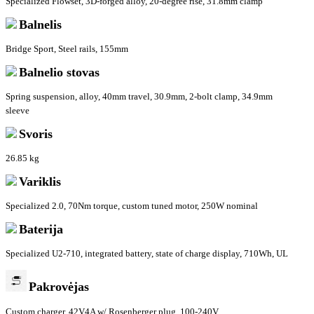
Specialized Flowset, 3D-forged alloy, 20-degree rise, 31.8mm clamp
Balnelis
Bridge Sport, Steel rails, 155mm
Balnelio stovas
Spring suspension, alloy, 40mm travel, 30.9mm, 2-bolt clamp, 34.9mm
sleeve
Svoris
26.85 kg
Variklis
Specialized 2.0, 70Nm torque, custom tuned motor, 250W nominal
Baterija
Specialized U2-710, integrated battery, state of charge display, 710Wh, UL
Pakrovėjas
Custom charger, 42V4A w/ Rosenberger plug, 100-240V