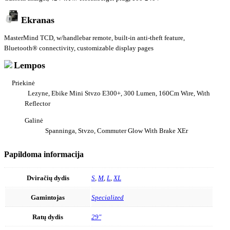
Ekranas
MasterMind TCD, w/handlebar remote, built-in anti-theft feature,
Bluetooth® connectivity, customizable display pages
Lempos
Priekinė
Lezyne, Ebike Mini Stvzo E300+, 300 Lumen, 160Cm Wire, With
Reflector
Galinė
Spanninga, Stvzo, Commuter Glow With Brake XEr
Papildoma informacija
Dviračių dydis
S
,
M
,
L
,
XL
Gamintojas
Specialized
Ratų dydis
29"