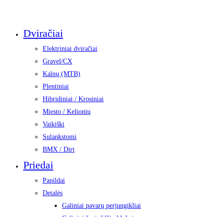
Dviračiai
Elektriniai dviračiai
Gravel/CX
Kalnų (MTB)
Plentiniai
Hibridiniai / Krosiniai
Miesto / Kelionių
Vaikiški
Sulankstomi
BMX / Dirt
Priedai
Papildai
Detalės
Galiniai pavarų perjungikliai