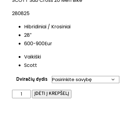
SCOTT Sub Cross 20 Men Bike
280825
Hibridiniai / Krosiniai
28″
600-900Eur
Vaikiški
Scott
Dviračių dydis
ĮDĖTI Į KREPŠELĮ