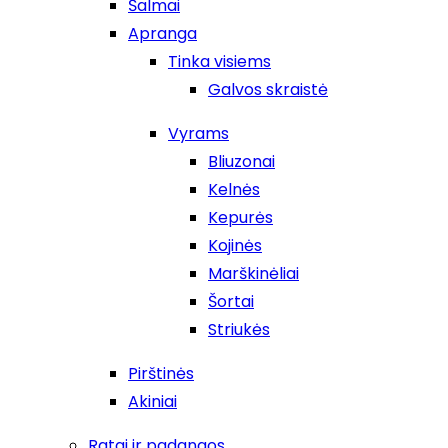
Šalmai
Apranga
Tinka visiems
Galvos skraistė
Vyrams
Bliuzonai
Kelnės
Kepurės
Kojinės
Marškinėliai
Šortai
Striukės
Pirštinės
Akiniai
Ratai ir padangos