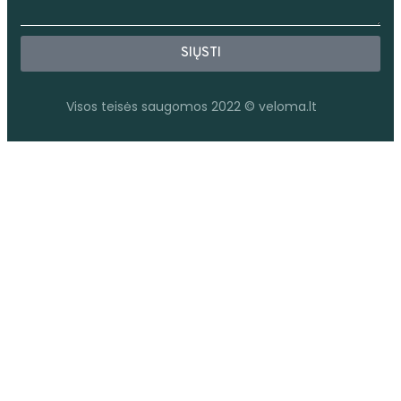
SIŲSTI
Visos teisės saugomos 2022 © veloma.lt