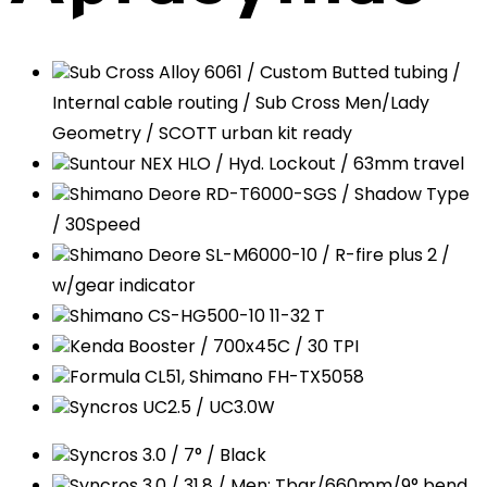
Sub Cross Alloy 6061 / Custom Butted tubing /
Internal cable routing / Sub Cross Men/Lady
Geometry / SCOTT urban kit ready
Suntour NEX HLO / Hyd. Lockout / 63mm travel
Shimano Deore RD-T6000-SGS / Shadow Type
/ 30Speed
Shimano Deore SL-M6000-10 / R-fire plus 2 /
w/gear indicator
Shimano CS-HG500-10 11-32 T
Kenda Booster / 700x45C / 30 TPI
Formula CL51, Shimano FH-TX5058
Syncros UC2.5 / UC3.0W
Syncros 3.0 / 7° / Black
Syncros 3.0 / 31.8 / Men: Tbar/660mm/9° bend