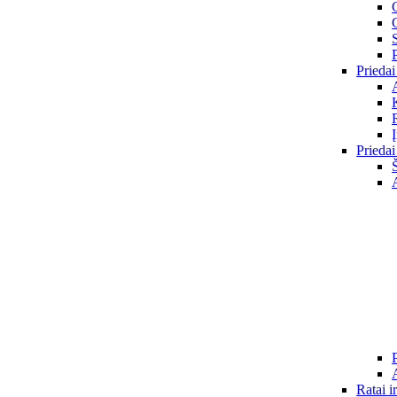
Priedai
Priedai
Ratai i