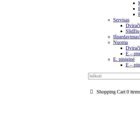
Servisas
Dvirači
Slidžių
Išpardavimas
Nuoma
Dvirač
E – pin
E. piniginė
E – pin
Shopping Cart
0 item