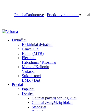
Pradžia
Parduotuvė
...
Priedai dviratininkui
Akiniai
Dviračiai
Elektriniai dviračiai
Gravel/CX
Kalnų (MTB)
Plentiniai
Hibridiniai / Krosiniai
Miesto / Kelionių
Vaikiški
Sulankstomi
BMX / Dirt
Priedai
Papildai
Detalės
Galiniai pavarų perjungikliai
Galiniai žvaigždžių blokai
Stabdžiai