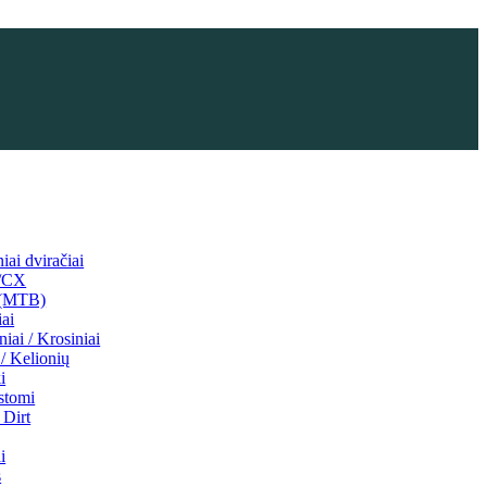
niai dviračiai
l/CX
 (MTB)
iai
niai / Krosiniai
/ Kelionių
i
stomi
Dirt
i
s