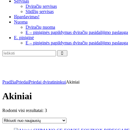
Servisas
Dviračių servisas
Slidžių servisas
Išpardavimas!
Nuoma
Dviračių nuoma
E – piniginės papildymas dviračių pasidalijimo paslauga
E. piniginė
E – piniginės papildymas dviračių pasidalijimo paslauga
Pradžia
Priedai
Priedai dviratininkui
Akiniai
Akiniai
Rūšiuojama
Rodomi visi rezultatai: 3
pagal
naujausią