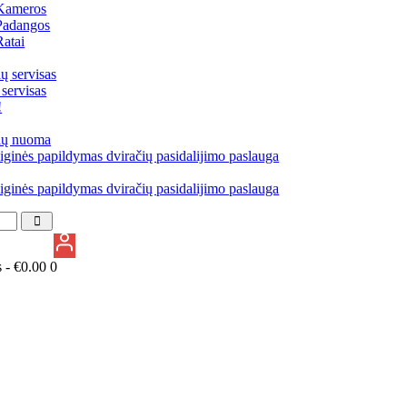
Kameros
Padangos
Ratai
ų servisas
 servisas
!
ių nuoma
iginės papildymas dviračių pasidalijimo paslauga
iginės papildymas dviračių pasidalijimo paslauga
s -
€
0.00
0