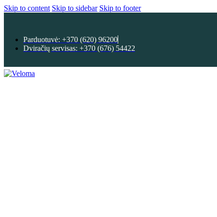
Skip to content
Skip to sidebar
Skip to footer
Parduotuvė: +370 (620) 96200
Dviračių servisas: +370 (676) 54422