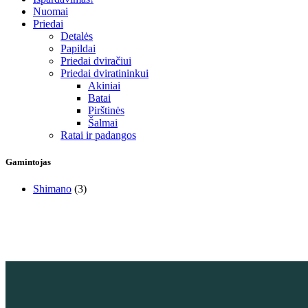
Nuomai
Priedai
Detalės
Papildai
Priedai dviračiui
Priedai dviratininkui
Akiniai
Batai
Pirštinės
Šalmai
Ratai ir padangos
Gamintojas
Shimano
(3)