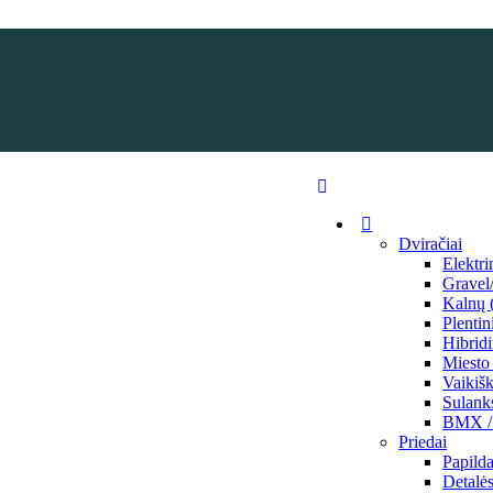
Dviračiai
Elektri
Grave
Kalnų
Plentin
Hibridi
Miesto 
Vaikišk
Sulank
BMX / 
Priedai
Papilda
Detalė