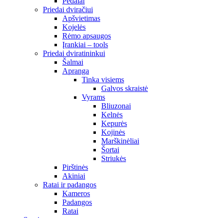
Pedalai
Priedai dviračiui
Apšvietimas
Kojelės
Rėmo apsaugos
Įrankiai – tools
Priedai dviratininkui
Šalmai
Apranga
Tinka visiems
Galvos skraistė
Vyrams
Bliuzonai
Kelnės
Kepurės
Kojinės
Marškinėliai
Šortai
Striukės
Pirštinės
Akiniai
Ratai ir padangos
Kameros
Padangos
Ratai