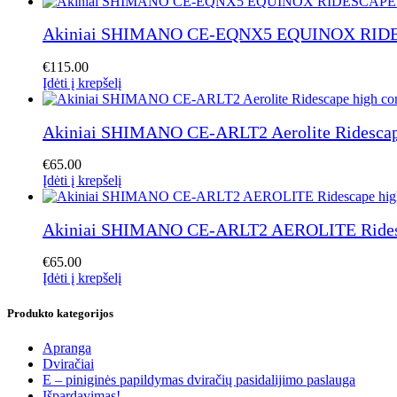
Akiniai SHIMANO CE-EQNX5 EQUINOX RID
€
115.00
Įdėti į krepšelį
Akiniai SHIMANO CE-ARLT2 Aerolite Ridescape
€
65.00
Įdėti į krepšelį
Akiniai SHIMANO CE-ARLT2 AEROLITE Ridesca
€
65.00
Įdėti į krepšelį
Produkto kategorijos
Apranga
Dviračiai
E – piniginės papildymas dviračių pasidalijimo paslauga
Išpardavimas!