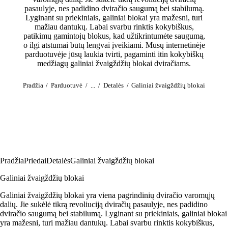
pasaulyje, nes padidino dviračio saugumą bei stabilumą.
Lyginant su priekiniais, galiniai blokai yra mažesni, turi
mažiau dantukų. Labai svarbu rinktis kokybiškus,
patikimų gamintojų blokus, kad užtikrintumėte saugumą,
o ilgi atstumai būtų lengvai įveikiami. Mūsų internetinėje
parduotuvėje jūsų laukia tvirti, pagaminti itin kokybiškų
medžiagų galiniai žvaigždžių blokai dviračiams.
Pradžia
Parduotuvė
...
Detalės
Galiniai žvaigždžių blokai
Pradžia
Priedai
Detalės
Galiniai žvaigždžių blokai
Galiniai žvaigždžių blokai
Galiniai žvaigždžių blokai yra viena pagrindinių dviračio varomųjų
dalių. Jie sukėlė tikrą revoliuciją dviračių pasaulyje, nes padidino
dviračio saugumą bei stabilumą. Lyginant su priekiniais, galiniai blokai
yra mažesni, turi mažiau dantukų. Labai svarbu rinktis kokybiškus,