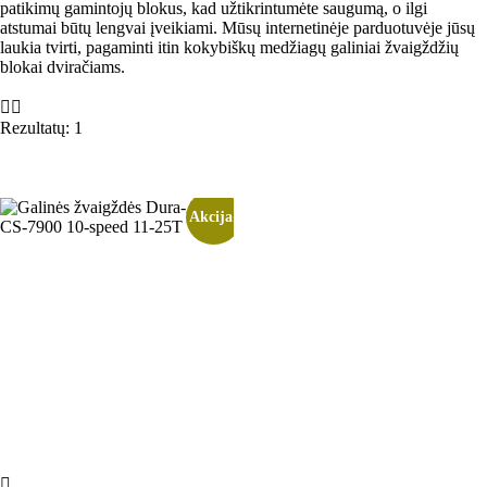
patikimų gamintojų blokus, kad užtikrintumėte saugumą, o ilgi
atstumai būtų lengvai įveikiami. Mūsų internetinėje parduotuvėje jūsų
laukia tvirti, pagaminti itin kokybiškų medžiagų galiniai žvaigždžių
blokai dviračiams.
Rezultatų: 1
Akcija!