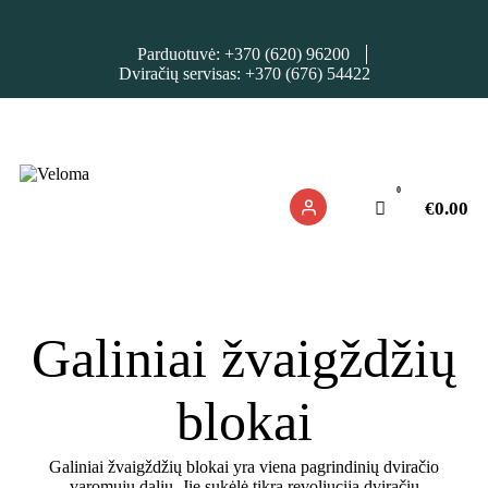
Dviračiai
Parduotuvė: +370 (620) 96200
Priedai
Dviračių servisas: +370 (676) 54422
Servisas
Išpardavimas!
0
€
0.00
Nuoma
E. piniginė
Galiniai žvaigždžių
blokai
Galiniai žvaigždžių blokai yra viena pagrindinių dviračio
varomųjų dalių. Jie sukėlė tikrą revoliuciją dviračių