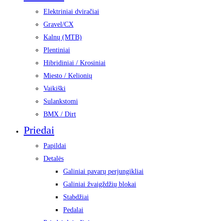
Elektriniai dviračiai
Gravel/CX
Kalnų (MTB)
Plentiniai
Hibridiniai / Krosiniai
Miesto / Kelionių
Vaikiški
Sulankstomi
BMX / Dirt
Priedai
Papildai
Detalės
Galiniai pavarų perjungikliai
Galiniai žvaigždžių blokai
Stabdžiai
Pedalai