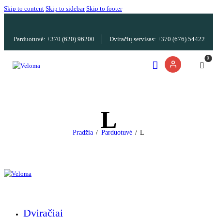
Skip to content
Skip to sidebar
Skip to footer
Parduotuvė: +370 (620) 96200
Dviračių servisas: +370 (676) 54422
0
L
Pradžia
Parduotuvė
L
Dviračiai