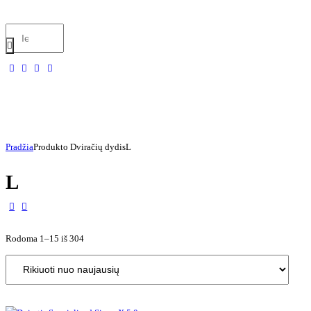
Pradžia
Produkto Dviračių dydis
L
L
Rodoma 1–15 iš 304