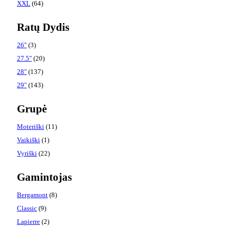
XXL
(64)
Ratų Dydis
26"
(3)
27.5"
(20)
28"
(137)
29"
(143)
Grupė
Moteriški
(11)
Vaikiški
(1)
Vyriški
(22)
Gamintojas
Bergamont
(8)
Classic
(9)
Lapierre
(2)