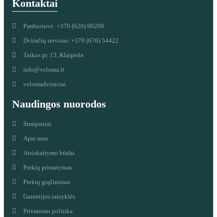
Kontaktai
Parduotuvė: +370 (620) 96200
Dviračių servisas: +370 (676) 54422
Taikos pr. 13, Klaipėda
info@veloma.lt
velomadviraciai
Naudingos nuorodos
Straipsniai
Apie mus
Atsiskaitymo būdai
Prekių pristatymas
Prekių grąžinimas
Garantijos taisyklės
Privatumo politika