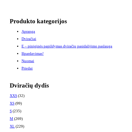
Produkto kategorijos
Apranga
Dviračiai
E – piniginės papildymas dviračių pasidalijimo paslauga
Išpardavimas!
Nuomai
Priedai
Dviračių dydis
XXS
(32)
XS
(99)
S
(235)
M
(269)
XL
(229)