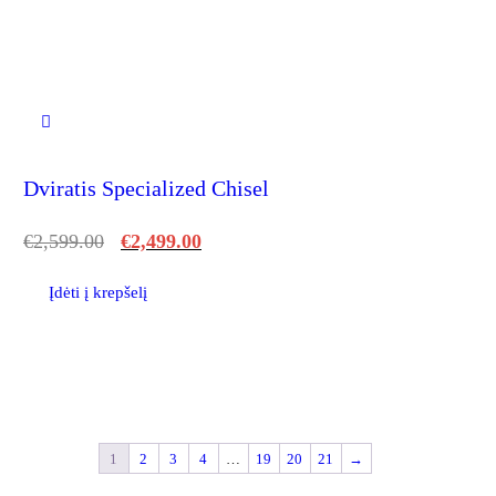
Dviratis Specialized Chisel
€
2,599.00
€
2,499.00
Įdėti į krepšelį
1
2
3
4
…
19
20
21
→