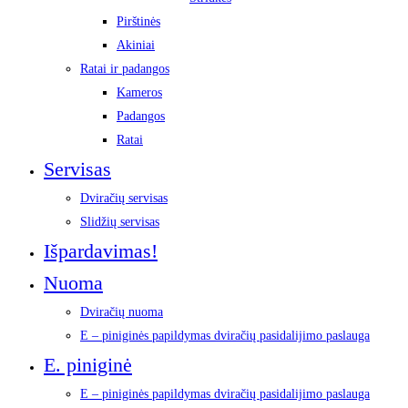
Pirštinės
Akiniai
Ratai ir padangos
Kameros
Padangos
Ratai
Servisas
Dviračių servisas
Slidžių servisas
Išpardavimas!
Nuoma
Dviračių nuoma
E – piniginės papildymas dviračių pasidalijimo paslauga
E. piniginė
E – piniginės papildymas dviračių pasidalijimo paslauga