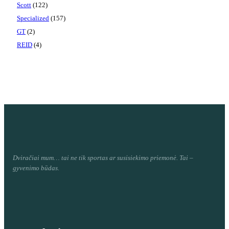
Scott
(122)
Specialized
(157)
GT
(2)
REID
(4)
Dviračiai mum
… tai ne tik sportas ar susisiekimo priemonė. Tai –
gyvenimo būdas.