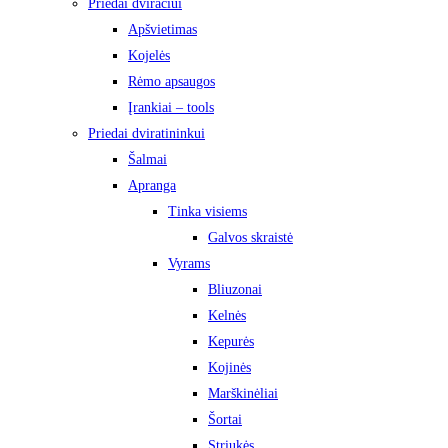
Priedai dviračiui
Apšvietimas
Kojelės
Rėmo apsaugos
Įrankiai – tools
Priedai dviratininkui
Šalmai
Apranga
Tinka visiems
Galvos skraistė
Vyrams
Bliuzonai
Kelnės
Kepurės
Kojinės
Marškinėliai
Šortai
Striukės