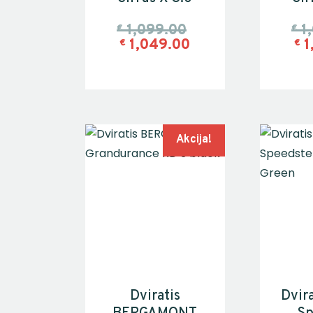
1,099.00
1
€
€
1,049.00
1
€
€
Akcija!
Dviratis
Dvir