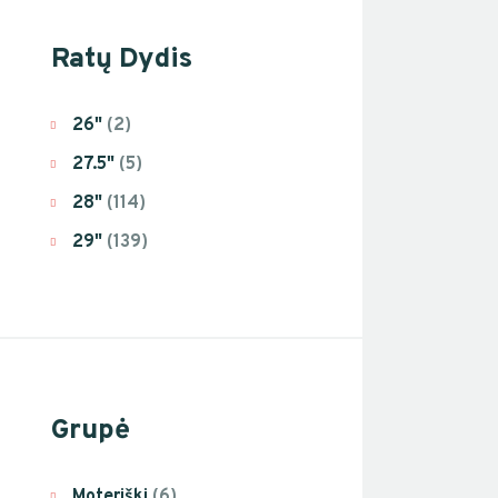
Ratų Dydis
26"
(2)
27.5"
(5)
28"
(114)
29"
(139)
Grupė
Moteriški
(6)