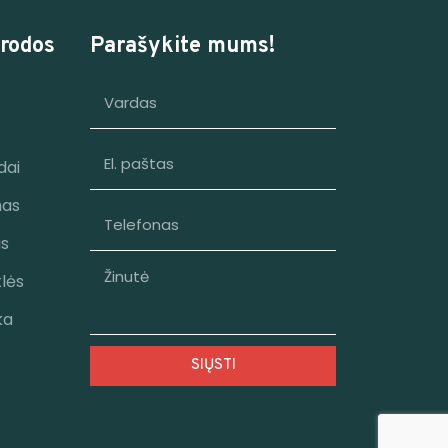
rodos
Parašykite mums!
dai
mas
as
klės
ka
SIŲSTI