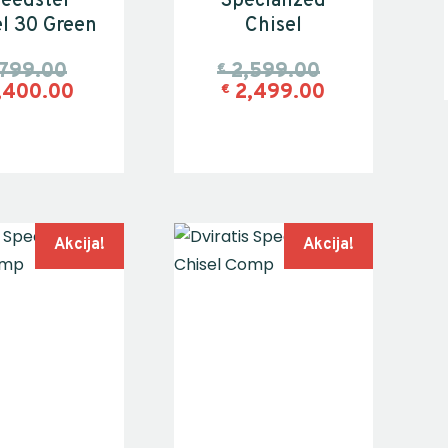
eedster
Specialized
l 30 Green
Chisel
,799.00
2,599.00
€
,400.00
2,499.00
€
Akcija!
Akcija!