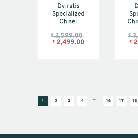
Dviratis
D
Specialized
Spe
Chisel
Chi
2,599.00
3
€
€
2,499.00
2
€
€
…
1
2
3
4
16
→
17
18