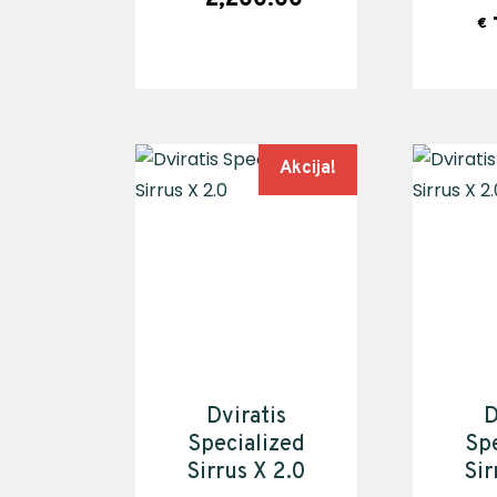
€
Akcija!
Dviratis
D
Specialized
Spe
Sirrus X 2.0
Sir