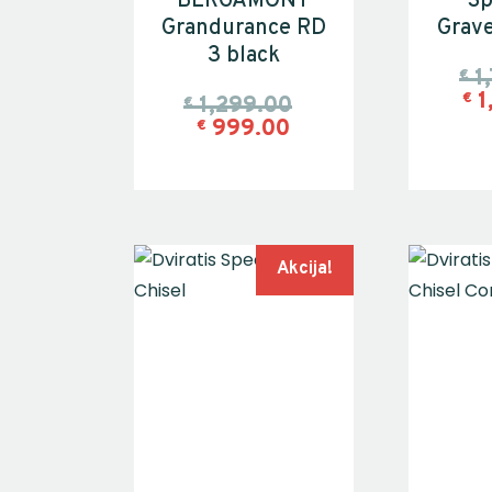
BERGAMONT
Sp
Grandurance RD
Grave
3 black
1
€
1
€
1,299.00
€
999.00
€
Akcija!