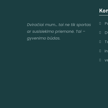
Kon
P
Dviračiai mum
… tai ne tik sportas
ar susisiekimo priemonė. Tai –
D
gyvenimo būdas.
T
i
v