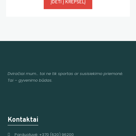
ĮDĖTI Į KREPŠELĮ
Dviračiai mum
… tai ne tik sportas ar susisiekimo priemonė.
Tai – gyvenimo būdas.
Kontaktai
Parduotuvė: +370 (620) 96200