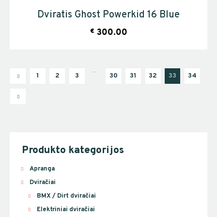
Dviratis Ghost Powerkid 16 Blue
€
300.00
…
1
2
3
30
31
32
33
34
Produkto kategorijos
Apranga
Dviračiai
BMX / Dirt dviračiai
Elektriniai dviračiai