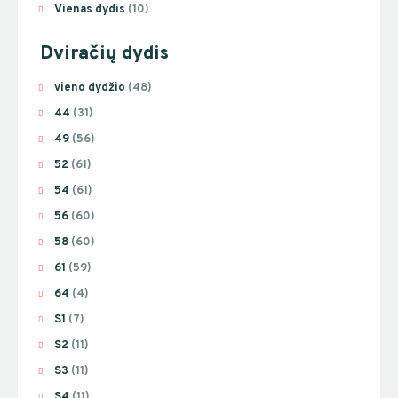
Vienas dydis
(10)
Dviračių dydis
vieno dydžio
(48)
44
(31)
49
(56)
52
(61)
54
(61)
56
(60)
58
(60)
61
(59)
64
(4)
S1
(7)
S2
(11)
S3
(11)
S4
(11)