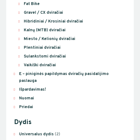
Fat Bike
Gravel / CX dviračiai
Hibridiniai / Krosiniai dviračiai
Kalnų (MTB) dviračiai
Miesto / Kelionių dviračiai
Plentiniai dviračiai
Sulankstomi dviračiai
Vaikiški dviračiai
E – piniginės papildymas dviračių pasidalijimo
paslauga
Išpardavimas!
Nuomai
Priedai
Dydis
Universalus dydis
(2)