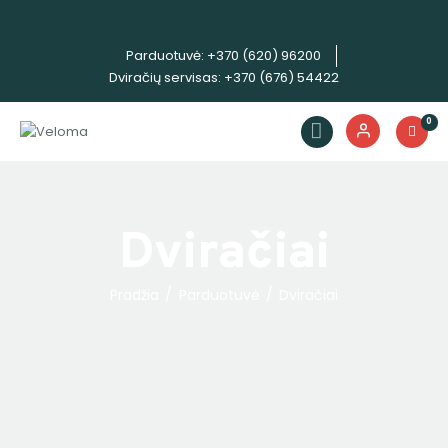
Parduotuvė: +370 (620) 96200
Dviračių servisas: +370 (676) 54422
Dviračiai
0
Priedai
Servisas
Išpardavimas!
Nuoma
Dviračiai
E. piniginė
Pradžia
Parduotuvė
Dviračiai