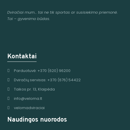
Dviračiai mum
… tai ne tik sportas ar susisiekimo priemonė.
Tai – gyvenimo būdas.
Kontaktai
Parduotuvė: +370 (620) 96200
Dviračių servisas: +370 (676) 54422
Taikos pr. 13, Klaipėda
info@veloma.lt
velomadviraciai
Naudingos nuorodos