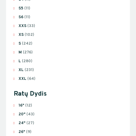
S5
(11)
S6
(11)
XXS
(33)
XS
(102)
S
(242)
M
(276)
L
(280)
XL
(231)
XXL
(64)
Ratų Dydis
16"
(12)
20"
(43)
24"
(27)
26"
(9)