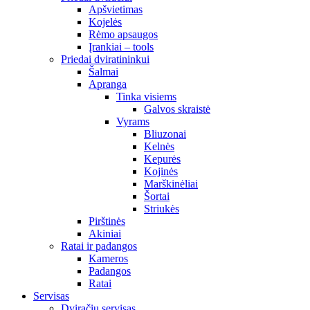
Apšvietimas
Kojelės
Rėmo apsaugos
Įrankiai – tools
Priedai dviratininkui
Šalmai
Apranga
Tinka visiems
Galvos skraistė
Vyrams
Bliuzonai
Kelnės
Kepurės
Kojinės
Marškinėliai
Šortai
Striukės
Pirštinės
Akiniai
Ratai ir padangos
Kameros
Padangos
Ratai
Servisas
Dviračių servisas