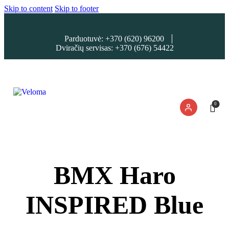
Skip to content
Skip to footer
Parduotuvė: +370 (620) 96200
Dviračių servisas: +370 (676) 54422
0
BMX Haro
INSPIRED Blue