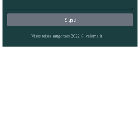
Siųsti
Visos teisės saugomos 2022 © veloma.lt