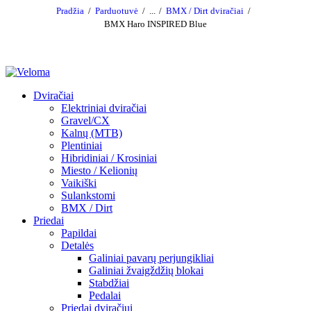
Pradžia
Parduotuvė
...
BMX / Dirt dviračiai
BMX Haro INSPIRED Blue
Dviračiai
Elektriniai dviračiai
Gravel/CX
Kalnų (MTB)
Plentiniai
Hibridiniai / Krosiniai
Miesto / Kelionių
Vaikiški
Sulankstomi
BMX / Dirt
Priedai
Papildai
Detalės
Galiniai pavarų perjungikliai
Galiniai žvaigždžių blokai
Stabdžiai
Pedalai
Priedai dviračiui