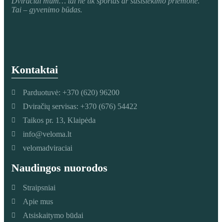
Dviračiai mum
… tai ne tik sportas ar susisiekimo priemonė.
Tai – gyvenimo būdas.
Kontaktai
Parduotuvė: +370 (620) 96200
Dviračių servisas: +370 (676) 54422
Taikos pr. 13, Klaipėda
info@veloma.lt
velomadviraciai
Naudingos nuorodos
Straipsniai
Apie mus
Atsiskaitymo būdai