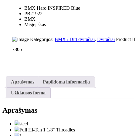
BMX Haro INSPIRED Blue
PB21922
BMX
Mėgėjiškas
Kategorijos:
BMX / Dirt dviračiai
,
Dviračiai
Product I
7305
Aprašymas
Papildoma informacija
Užklausos forma
Aprašymas
steel
Full Hi-Ten 1 1/8″ Threadles
1