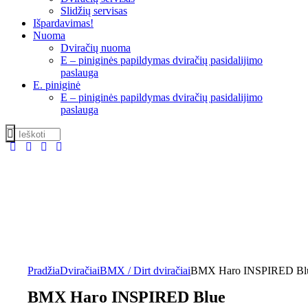
Slidžių servisas
Išpardavimas!
Nuoma
Dviračių nuoma
E – piniginės papildymas dviračių pasidalijimo
paslauga
E. piniginė
E – piniginės papildymas dviračių pasidalijimo
paslauga
Pradžia
Dviračiai
BMX / Dirt dviračiai
BMX Haro INSPIRED Bl
BMX Haro INSPIRED Blue