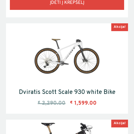
ĮDĖTI Į KREPŠELĮ
Akcija!
Dviratis Scott Scale 930 white Bike
€
2,290.00
€
1,599.00
Akcija!