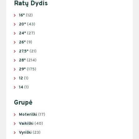
Ratų Dydis
16"
(12)
20"
(43)
24"
(27)
26"
(9)
27.5"
(21)
28"
(214)
29"
(175)
12
(1)
14
(1)
Grupė
Moteriški
(17)
Vaikiški
(40)
Vyriški
(23)