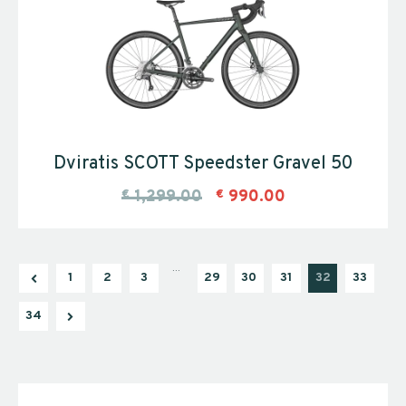
Dviratis SCOTT Speedster Gravel 50
€
1,299.00
€
990.00
…
1
2
3
29
30
31
32
33
34