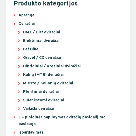
Produkto kategorijos
Apranga
Dviračiai
BMX / Dirt dviračiai
Elektriniai dviračiai
Fat Bike
Gravel / CX dviračiai
Hibridiniai / Krosiniai dviračiai
Kalnų (MTB) dviračiai
Miesto / Kelionių dviračiai
Plentiniai dviračiai
Sulankstomi dviračiai
Vaikiški dviračiai
E – piniginės papildymas dviračių pasidalijimo
paslauga
Išpardavimas!