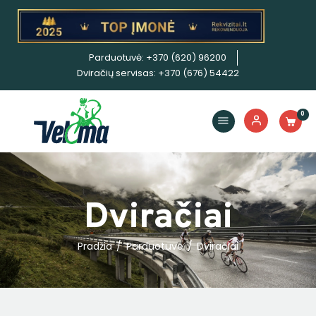
Parduotuvė: +370 (620) 96200
Dviračiai
Dviračių servisas: +370 (676) 54422
Priedai
Servisas
0
Išpardavimas!
Nuoma
E. piniginė
Dviračiai
Pradžia
Parduotuvė
Dviračiai