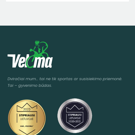
Dviračiai mum
… tai ne tik sportas ar susisiekimo priemonė.
Tai – gyvenimo būdas.