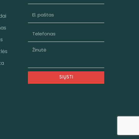
dai
mas
as
klės
ka
SIŲSTI