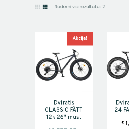
Rodomi visi rezultatai: 2
Akcija!
Dviratis
Dvira
CLASSIC FÄTT
24 FA
12k 26″ must
1
€