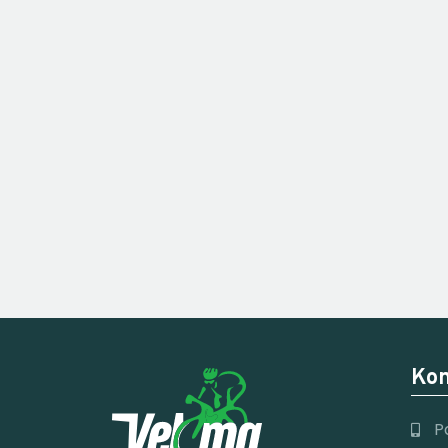
Kon
P