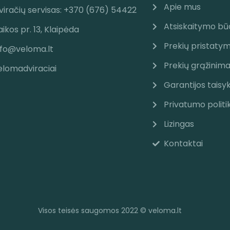
Apie mus
viračių servisas: +370 (676) 54422
Atsiskaitymo bū
aikos pr. 13, Klaipėda
Prekių pristaty
nfo@veloma.lt
Prekių grąžinim
elomadviraciai
Garantijos taisy
Privatumo politi
Lizingas
Kontaktai
Visos teisės saugomos 2022 © veloma.lt