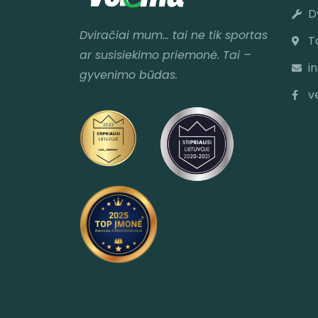
D
Dviračiai mum
… tai ne tik sportas
T
ar susisiekimo priemonė. Tai –
i
gyvenimo būdas.
v