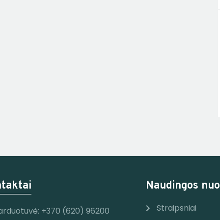
taktai
Naudingos nuo
Straipsniai
arduotuvė: +370 (620) 96200