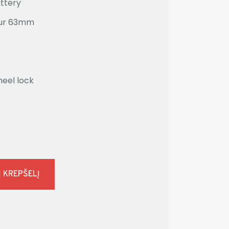
ttery
our 63mm
heel lock
Į KREPŠELĮ