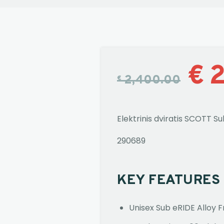
€
2,400.00
€
Elektrinis dviratis SCOTT S
290689
KEY FEATURES
Unisex Sub eRIDE Alloy 