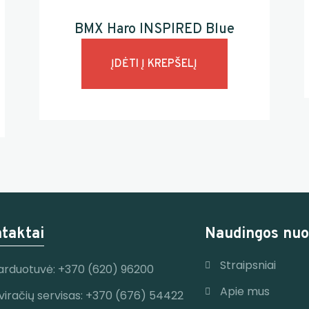
BMX Haro INSPIRED Blue
ĮDĖTI Į KREPŠELĮ
taktai
Naudingos nuo
Straipsniai
arduotuvė: +370 (620) 96200
Apie mus
viračių servisas: +370 (676) 54422