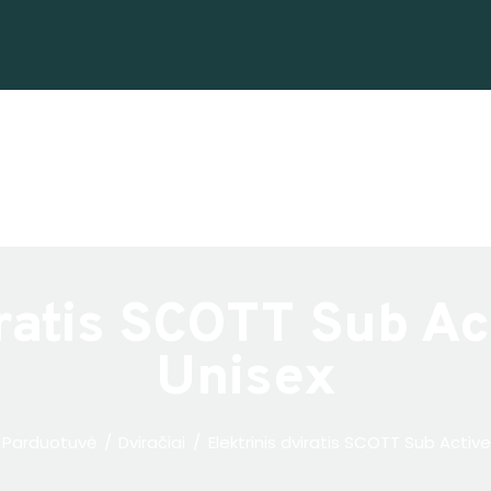
Dviračiai
Priedai
Servisas
Išpardavimas!
Nuoma
E. piniginė
iratis SCOTT Sub A
Unisex
Parduotuvė
Dviračiai
Elektrinis dviratis SCOTT Sub Active 