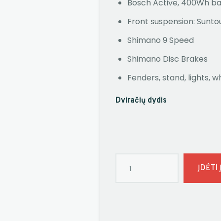
Bosch Active, 400Wh ba
Front suspension: Sunt
Shimano 9 Speed
Shimano Disc Brakes
Fenders, stand, lights, w
Dviračių dydis
ĮDĖTI 