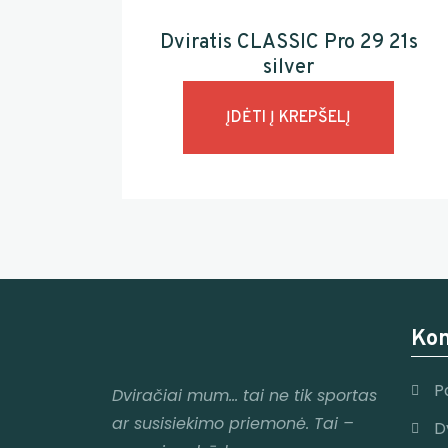
Dviratis CLASSIC Pro 29 21s
silver
ĮDĖTI Į KREPŠELĮ
Kon
P
Dviračiai mum
… tai ne tik sportas
ar susisiekimo priemonė. Tai –
D