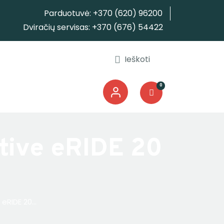
Parduotuvė: +370 (620) 96200
Dviračių servisas: +370 (676) 54422
0
ctive eRIDE 20
eRIDE 20...