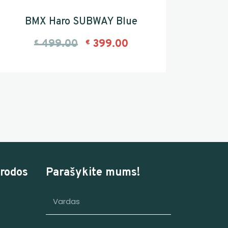
BMX Haro SUBWAY Blue
499.00
399.00
€
€
rodos
Parašykite mums!