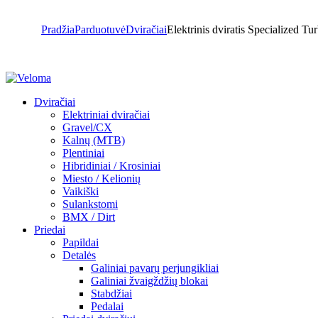
Pradžia
Parduotuvė
Dviračiai
Elektrinis dviratis Specialized T
Dviračiai
Elektriniai dviračiai
Gravel/CX
Kalnų (MTB)
Plentiniai
Hibridiniai / Krosiniai
Miesto / Kelionių
Vaikiški
Sulankstomi
BMX / Dirt
Priedai
Papildai
Detalės
Galiniai pavarų perjungikliai
Galiniai žvaigždžių blokai
Stabdžiai
Pedalai