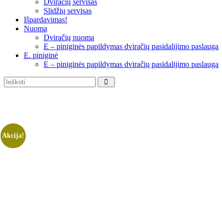
Dviračių servisas
Slidžių servisas
Išpardavimas!
Nuoma
Dviračių nuoma
E – piniginės papildymas dviračių pasidalijimo paslauga
E. piniginė
E – piniginės papildymas dviračių pasidalijimo paslauga
Akcija!