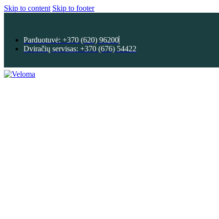
Skip to content
Skip to footer
Parduotuvė: +370 (620) 96200
Dviračių servisas: +370 (676) 54422