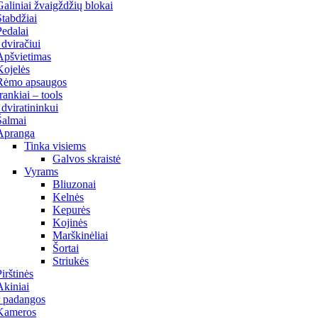
Galiniai žvaigždžių blokai
Stabdžiai
Pedalai
 dviračiui
Apšvietimas
Kojelės
Rėmo apsaugos
Įrankiai – tools
 dviratininkui
Šalmai
Apranga
Tinka visiems
Galvos skraistė
Vyrams
Bliuzonai
Kelnės
Kepurės
Kojinės
Marškinėliai
Šortai
Striukės
Pirštinės
Akiniai
r padangos
Kameros