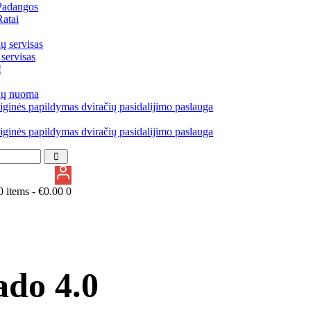
Padangos
Ratai
ų servisas
 servisas
!
ių nuoma
iginės papildymas dviračių pasidalijimo paslauga
iginės papildymas dviračių pasidalijimo paslauga
0 items -
€
0.00
0
ado 4.0