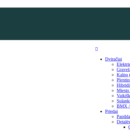
Dviračiai
Elektri
Grave
Kalnų
Plentin
Hibridi
Miesto 
Vaikišk
Sulank
BMX / 
Priedai
Papilda
Detalė