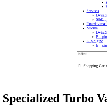
Servisas
Dvirači
Slidžių
Išpardavimas
Nuoma
Dvirač
E – pin
E. piniginė
E – pin
Shopping Cart
s Specialized Turbo V