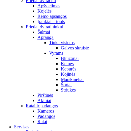
Priedai dviračiui
Apšvietimas
Kojelės
Rėmo apsaugos
Įrankiai – tools
Priedai dviratininkui
Šalmai
Apranga
Tinka visiems
Galvos skraistė
Vyrams
Bliuzonai
Kelnės
Kepurės
Kojinės
Marškinėliai
Šortai
Striukės
Pirštinės
Akiniai
Ratai ir padangos
Kameros
Padangos
Ratai
Servisas