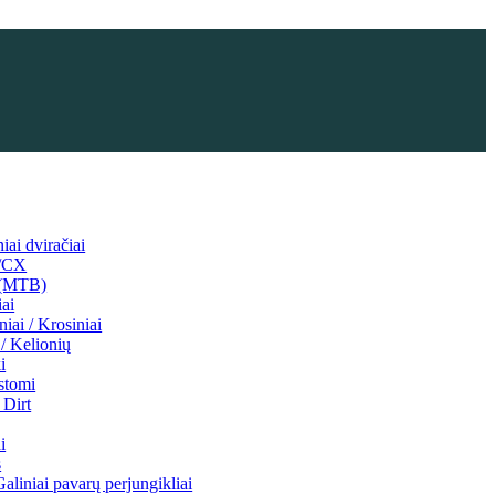
niai dviračiai
l/CX
 (MTB)
iai
niai / Krosiniai
/ Kelionių
i
stomi
Dirt
i
s
Galiniai pavarų perjungikliai