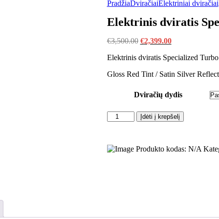
Pradžia
Dviračiai
Elektriniai dviračiai
Elektrinis dviratis Sp
Original
Current
€
3,500.00
€
2,399.00
price
price
Elektrinis dviratis Specialized Turb
was:
is:
€3,500.00.
€2,399.00.
Gloss Red Tint / Satin Silver Reflect
Dviračių dydis
produkto
Įdėti į krepšelį
kiekis:
Elektrinis
dviratis
Produkto kodas:
N/A
Kate
Specialized
Turbo
Vado
4.0