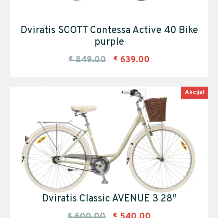
Dviratis SCOTT Contessa Active 40 Bike
purple
€
849.00
€
639.00
Akcija!
Dviratis Classic AVENUE 3 28″
€
600.00
€
540.00