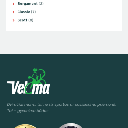
Bergamont
(2)
Classic
(7)
Scott
(8)
Dviračiai mum
… tai ne tik sportas ar susisiekimo priemonė.
Tai – gyvenimo būdas.