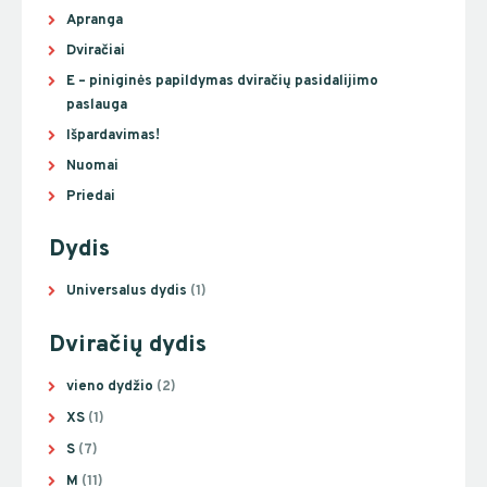
Apranga
Dviračiai
E – piniginės papildymas dviračių pasidalijimo
paslauga
Išpardavimas!
Nuomai
Priedai
Dydis
Universalus dydis
(1)
Dviračių dydis
vieno dydžio
(2)
XS
(1)
S
(7)
M
(11)