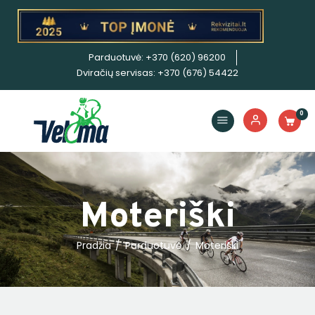
Parduotuvė: +370 (620) 96200
Dviračiai
Dviračių servisas: +370 (676) 54422
Priedai
Servisas
0
Išpardavimas!
Nuoma
E. piniginė
Moteriški
Pradžia
Parduotuvė
Moteriški