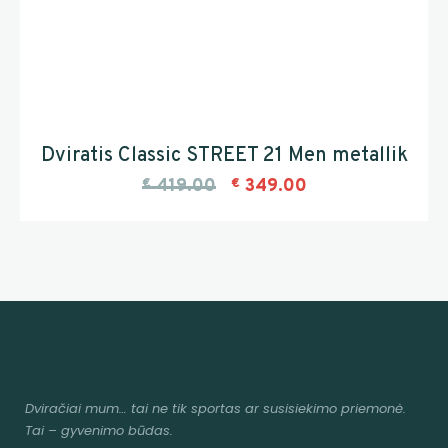
Dviratis Classic STREET 21 Men metallik
€
419.00
€
349.00
Dviračiai mum
… tai ne tik sportas ar susisiekimo priemonė.
Tai – gyvenimo būdas.