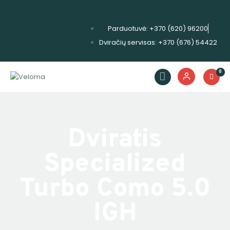
Parduotuvė: +370 (620) 96200
Dviračių servisas: +370 (676) 54422
Dviračiai
Priedai
0
Servisas
Išpardavimas!
Nuoma
Dviratis
E. piniginė
Specialized
Turbo Como 5.0
IGH