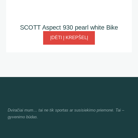
SCOTT Aspect 930 pearl white Bike
ĮDĖTI Į KREPŠELĮ
Dviračiai mum
… tai ne tik sportas ar susisiekimo priemonė. Tai –
gyvenimo būdas.