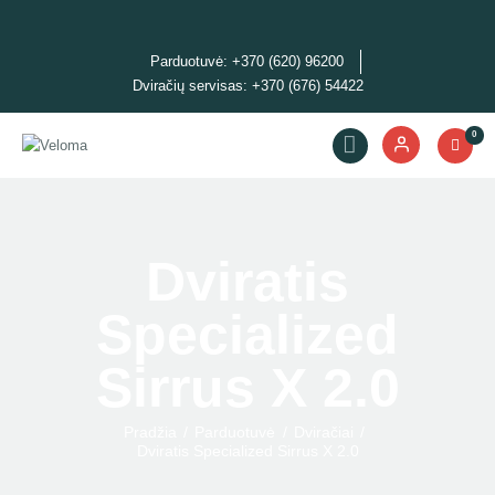
Parduotuvė: +370 (620) 96200
Dviračių servisas: +370 (676) 54422
Dviračiai
0
Priedai
Servisas
Išpardavimas!
Nuoma
Dviratis
E. piniginė
Specialized
Sirrus X 2.0
Pradžia
Parduotuvė
Dviračiai
Dviratis Specialized Sirrus X 2.0