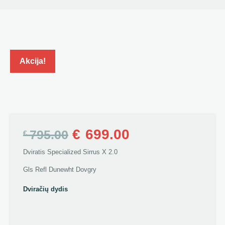
Akcija!
€
699.00
795.00
€
Dviratis Specialized Sirrus X 2.0
Gls Refl Dunewht Dovgry
Dviračių dydis