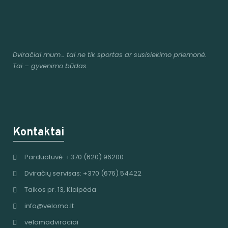
Dviračiai mum
… tai ne tik sportas ar susisiekimo priemonė.
Tai – gyvenimo būdas.
Kontaktai
Parduotuvė: +370 (620) 96200
Dviračių servisas: +370 (676) 54422
Taikos pr. 13, Klaipėda
info@veloma.lt
velomadviraciai