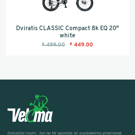
Dviratis CLASSIC Compact 8k EQ 20″
white
€
499.00
€
449.00
Dviračiai mum
… tai ne tik sportas ar susisiekimo priemonė.