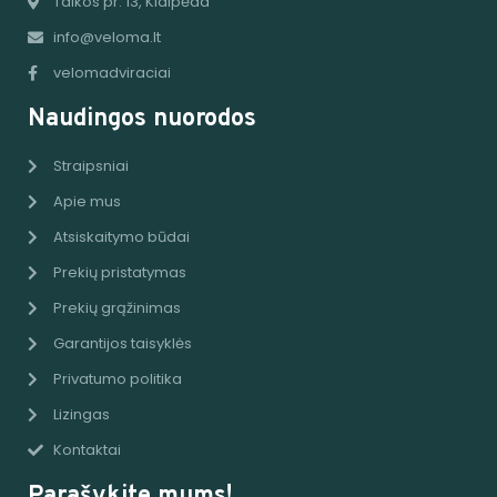
Taikos pr. 13, Klaipėda
info@veloma.lt
velomadviraciai
Naudingos nuorodos
Straipsniai
Apie mus
Atsiskaitymo būdai
Prekių pristatymas
Prekių grąžinimas
Garantijos taisyklės
Privatumo politika
Lizingas
Kontaktai
Parašykite mums!