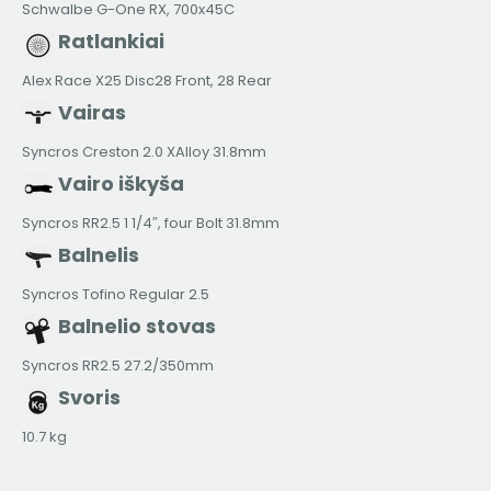
Schwalbe G-One RX, 700x45C
Ratlankiai
Alex Race X25 Disc28 Front, 28 Rear
Vairas
Syncros Creston 2.0 XAlloy 31.8mm
Vairo iškyša
Syncros RR2.5 1 1/4″, four Bolt 31.8mm
Balnelis
Syncros Tofino Regular 2.5
Balnelio stovas
Syncros RR2.5 27.2/350mm
Svoris
10.7 kg