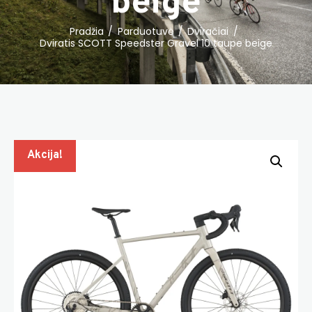
beige
Pradžia
Parduotuvė
Dviračiai
Dviratis SCOTT Speedster Gravel 10 taupe beige
Akcija!