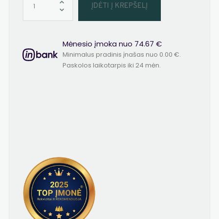
ĮDĖTI Į KREPŠELĮ
Mėnesio įmoka nuo 74.67 €
Minimalus pradinis įnašas nuo 0.00 €.
Paskolos laikotarpis iki 24 mėn.