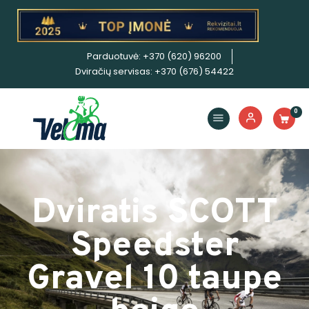
Parduotuvė: +370 (620) 96200
Dviračiai
Dviračių servisas: +370 (676) 54422
Priedai
Servisas
0
Išpardavimas!
Nuoma
E. piniginė
Dviratis SCOTT
Speedster
Gravel 10 taupe