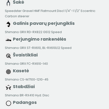
Šakė
Speedster Gravel HMF Flatmount Disc1 1/4″-1 1/2″ Eccentric
Carbon steerer
Galinis pavarų perjungiklis
Shimano GRX RD-RX822 GS12 Speed
Perjungimo rankenėlės
Shimano GRX ST-RX610, BL-RX610L12 Speed
Švaistikliai
Shimano GRX FC-RX610-140
Kasetė
Shimano CS-M7100-1210-45
Stabdžiai
Shimano BR-RX410 Hyd. Disc
Padangos