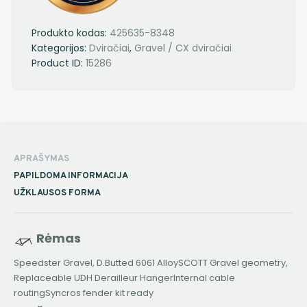
Produkto kodas:
425635-8348
Kategorijos:
Dviračiai
,
Gravel / CX dviračiai
Product ID:
15286
APRAŠYMAS
PAPILDOMA INFORMACIJA
UŽKLAUSOS FORMA
Rėmas
Speedster Gravel, D.Butted 6061 AlloySCOTT Gravel geometry,
Replaceable UDH Derailleur HangerInternal cable
routingSyncros fender kit ready