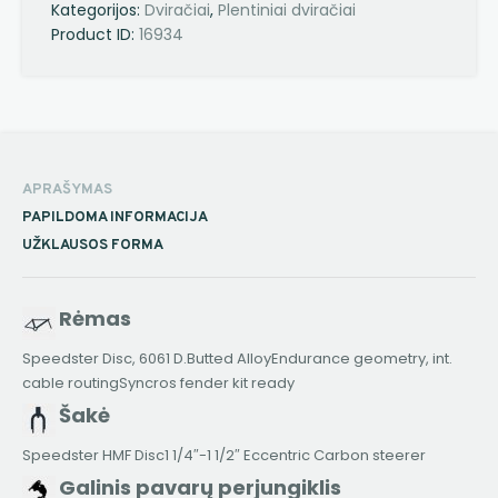
Kategorijos:
Dviračiai
,
Plentiniai dviračiai
Product ID:
16934
APRAŠYMAS
PAPILDOMA INFORMACIJA
UŽKLAUSOS FORMA
Rėmas
Speedster Disc, 6061 D.Butted AlloyEndurance geometry, int.
cable routingSyncros fender kit ready
Šakė
Speedster HMF Disc1 1/4″-1 1/2″ Eccentric Carbon steerer
Galinis pavarų perjungiklis