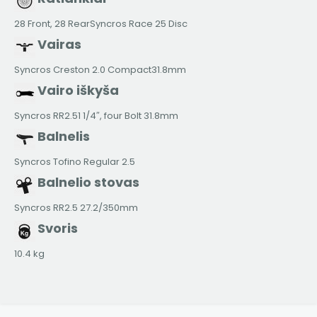
28 Front, 28 RearSyncros Race 25 Disc
Vairas
Syncros Creston 2.0 Compact31.8mm
Vairo iškyša
Syncros RR2.51 1/4″, four Bolt 31.8mm
Balnelis
Syncros Tofino Regular 2.5
Balnelio stovas
Syncros RR2.5 27.2/350mm
Svoris
10.4 kg