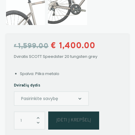
€
1,400.00
1,599.00
€
Dviratis SCOTT Speedster 20 tungsten grey
Spalva: Pilka metalo
Dviračių dydis
ĮDĖTI Į KREPŠELĮ