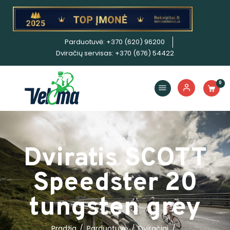
Parduotuvė: +370 (620) 96200
Dviračiai
Dviračių servisas: +370 (676) 54422
Priedai
Servisas
0
Išpardavimas!
Nuoma
E. piniginė
Dviratis SCOTT
Speedster 20
tungsten grey
Pradžia
Parduotuvė
Dviračiai