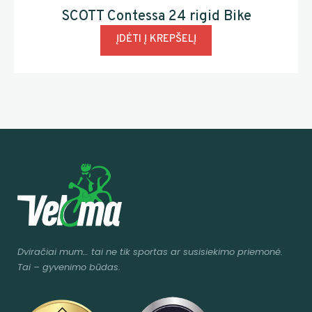
SCOTT Contessa 24 rigid Bike
ĮDĖTI Į KREPŠELĮ
Dviračiai mum
… tai ne tik sportas ar susisiekimo priemonė.
Tai – gyvenimo būdas.