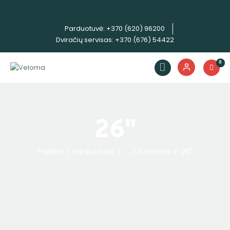
Parduotuvė: +370 (620) 96200
Dviračių servisas: +370 (676) 54422
Dviračiai
0
Priedai
Servisas
Išpardavimas!
Nuoma
26"
E. piniginė
Pradžia
Parduotuvė
...
Kameros
26"