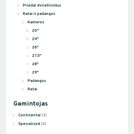
Priedai dviratininkui
Ratai ir padangos
Kameros
20"
24"
26"
27,5"
28"
29"
Padangos
Ratai
Gamintojas
Continental
(2)
Specialized
(2)