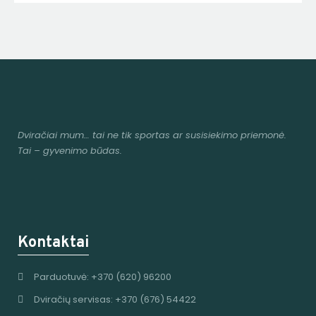
Dviračiai mum
… tai ne tik sportas ar susisiekimo priemonė.
Tai – gyvenimo būdas.
Kontaktai
Parduotuvė: +370 (620) 96200
Dviračių servisas: +370 (676) 54422