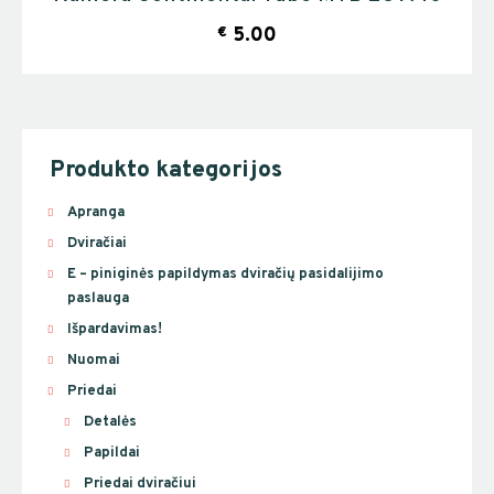
€
5.00
Produkto kategorijos
Apranga
Dviračiai
E – piniginės papildymas dviračių pasidalijimo
paslauga
Išpardavimas!
Nuomai
Priedai
Detalės
Papildai
Priedai dviračiui