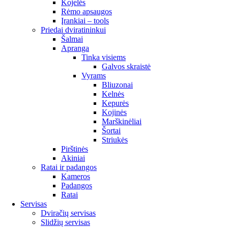
Kojelės
Rėmo apsaugos
Įrankiai – tools
Priedai dviratininkui
Šalmai
Apranga
Tinka visiems
Galvos skraistė
Vyrams
Bliuzonai
Kelnės
Kepurės
Kojinės
Marškinėliai
Šortai
Striukės
Pirštinės
Akiniai
Ratai ir padangos
Kameros
Padangos
Ratai
Servisas
Dviračių servisas
Slidžių servisas