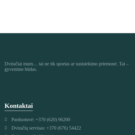
Dviračiai mum
… tai ne tik sportas ar susisiekimo priemonė. Tai –
gyvenimo būdas.
Kontaktai
Parduotuvė: +370 (620) 96200
Dviračių servisas: +370 (676) 54422