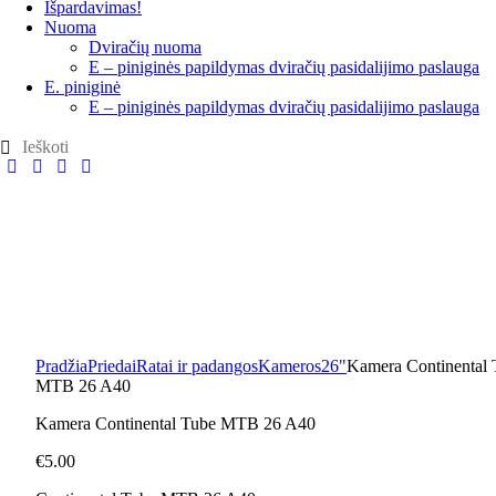
Išpardavimas!
Nuoma
Dviračių nuoma
E – piniginės papildymas dviračių pasidalijimo paslauga
E. piniginė
E – piniginės papildymas dviračių pasidalijimo paslauga
Pradžia
Priedai
Ratai ir padangos
Kameros
26"
Kamera Continental 
MTB 26 A40
Kamera Continental Tube MTB 26 A40
€
5.00