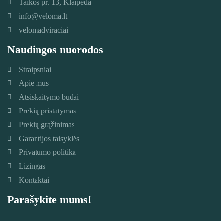
Taikos pr. 13, Klaipėda
info@veloma.lt
velomadviraciai
Naudingos nuorodos
Straipsniai
Apie mus
Atsiskaitymo būdai
Prekių pristatymas
Prekių grąžinimas
Garantijos taisyklės
Privatumo politika
Lizingas
Kontaktai
Parašykite mums!