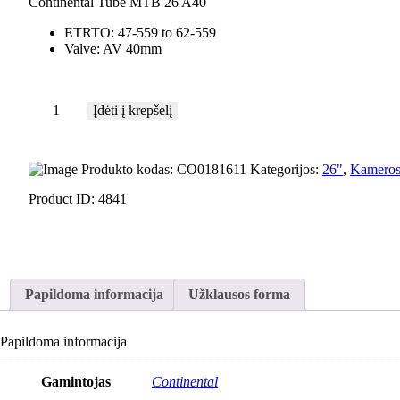
Continental Tube MTB 26 A40
ETRTO
: 47-559 to 62-559
Valve
: AV 40mm
Įdėti į krepšelį
Produkto kodas:
CO0181611
Kategorijos:
26"
,
Kamero
Product ID:
4841
Papildoma informacija
Užklausos forma
Papildoma informacija
Gamintojas
Continental