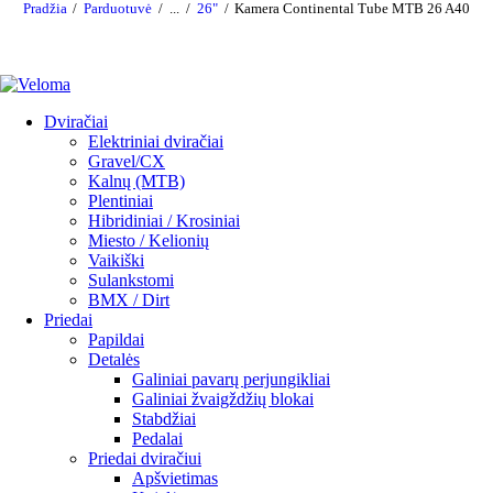
Pradžia
Parduotuvė
...
26"
Kamera Continental Tube MTB 26 A40
Dviračiai
Elektriniai dviračiai
Gravel/CX
Kalnų (MTB)
Plentiniai
Hibridiniai / Krosiniai
Miesto / Kelionių
Vaikiški
Sulankstomi
BMX / Dirt
Priedai
Papildai
Detalės
Galiniai pavarų perjungikliai
Galiniai žvaigždžių blokai
Stabdžiai
Pedalai
Priedai dviračiui
Apšvietimas