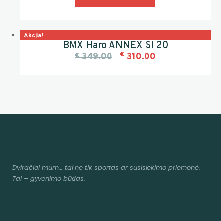
Akcija!
BMX Haro ANNEX SI 20
€
€
349.00
310.00
Dviračiai mum
… tai ne tik sportas ar susisiekimo priemonė.
Tai – gyvenimo būdas.