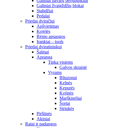
Galiniai pavarų perjungikliai
Galiniai žvaigždžių blokai
Stabdžiai
Pedalai
Priedai dviračiui
Apšvietimas
Kojelės
Rėmo apsaugos
Įrankiai – tools
Priedai dviratininkui
Šalmai
Apranga
Tinka visiems
Galvos skraistė
Vyrams
Bliuzonai
Kelnės
Kepurės
Kojinės
Marškinėliai
Šortai
Striukės
Pirštinės
Akiniai
Ratai ir padangos