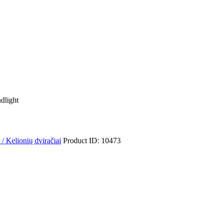
dlight
 / Kelionių dviračiai
Product ID:
10473