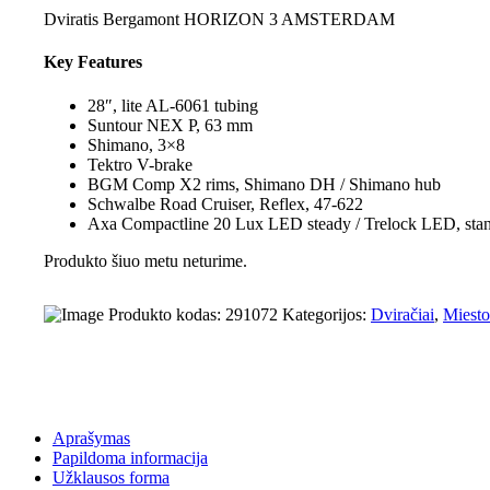
Dviratis Bergamont HORIZON 3 AMSTERDAM
Key Features
28″, lite AL-6061 tubing
Suntour NEX P, 63 mm
Shimano, 3×8
Tektro V-brake
BGM Comp X2 rims, Shimano DH / Shimano hub
Schwalbe Road Cruiser, Reflex, 47-622
Axa Compactline 20 Lux LED steady / Trelock LED, stan
Produkto šiuo metu neturime.
Produkto kodas:
291072
Kategorijos:
Dviračiai
,
Miesto
Aprašymas
Papildoma informacija
Užklausos forma