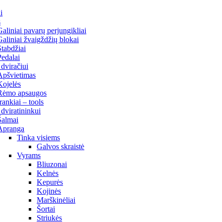
i
s
Galiniai pavarų perjungikliai
Galiniai žvaigždžių blokai
Stabdžiai
Pedalai
 dviračiui
Apšvietimas
Kojelės
Rėmo apsaugos
Įrankiai – tools
 dviratininkui
Šalmai
Apranga
Tinka visiems
Galvos skraistė
Vyrams
Bliuzonai
Kelnės
Kepurės
Kojinės
Marškinėliai
Šortai
Striukės