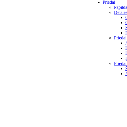
Priedai
Papilda
Detalė
Priedai
Priedai