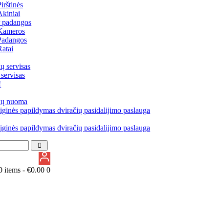
Pirštinės
Akiniai
r padangos
Kameros
Padangos
Ratai
ų servisas
 servisas
!
ių nuoma
iginės papildymas dviračių pasidalijimo paslauga
iginės papildymas dviračių pasidalijimo paslauga
0 items -
€
0.00
0