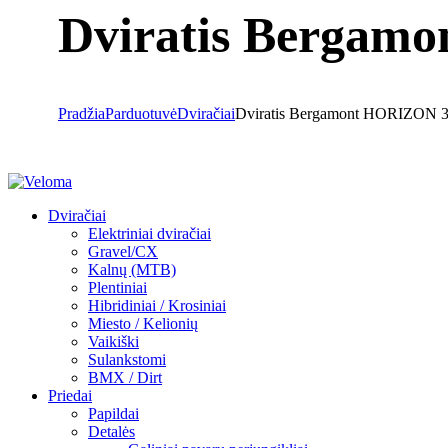
Dviratis Berga
Pradžia
Parduotuvė
Dviračiai
Dviratis Bergamont HORIZO
Dviračiai
Elektriniai dviračiai
Gravel/CX
Kalnų (MTB)
Plentiniai
Hibridiniai / Krosiniai
Miesto / Kelionių
Vaikiški
Sulankstomi
BMX / Dirt
Priedai
Papildai
Detalės