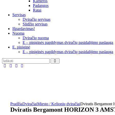
Kameros
Padangos
Ratai
Servisas
Dviračių servisas
Slidžių servisas
Išpardavimas!
Nuoma
Dviračių nuoma
E – piniginės papildymas dviračių pasidalijimo paslauga
E. piniginė
E – piniginės papildymas dviračių pasidalijimo paslauga
Pradžia
Dviračiai
Miesto / Kelionių dviračiai
Dviratis Bergam
Dviratis Bergamont HORIZON 3 A