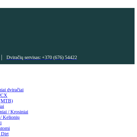
Dviračių servisas: +370 (676) 54422
niai dviračiai
l/CX
 (MTB)
iai
niai / Krosiniai
/ Kelionių
i
stomi
Dirt