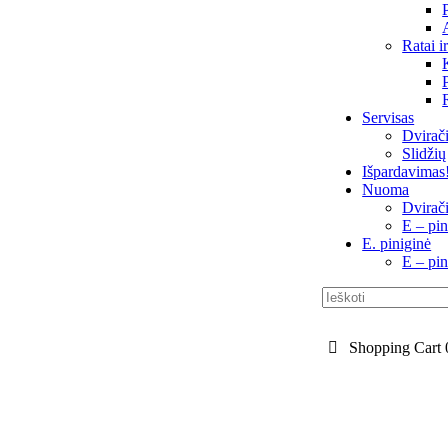
Ratai i
Servisas
Dvirači
Slidžių
Išpardavimas
Nuoma
Dvirač
E – pin
E. piniginė
E – pin
Shopping Cart