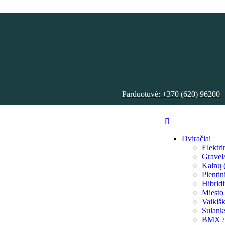
Parduotuvė: +370 (620) 96200
Dviračiai
Elektri
Grave
Kalnų
Plentin
Hibridi
Miesto 
Vaikišk
Sulank
BMX / 