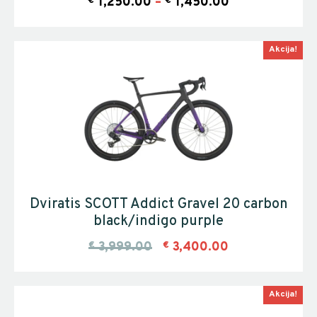
€
1,250.00
–
€
1,450.00
Akcija!
Dviratis SCOTT Addict Gravel 20 carbon
black/indigo purple
€
3,999.00
€
3,400.00
Akcija!