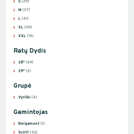
S
(29)
M
(37)
L
(41)
XL
(39)
XXL
(15)
Ratų Dydis
28"
(69)
29"
(2)
Grupė
Vyriški
(4)
Gamintojas
Bergamont
(1)
Scott
(42)