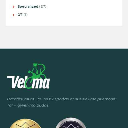
Specialized
(27)
GT
(1)
Dviračiai mum
… tai ne tik sportas ar susisiekimo priemonė.
Tai – gyvenimo būdas.