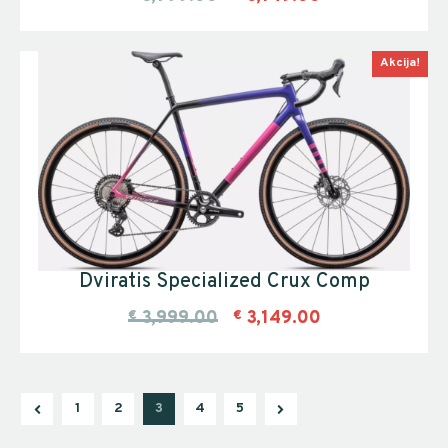
Akcija!
Dviratis Specialized Crux Comp
€
3,999.00
€
3,149.00
1
2
3
→
4
5