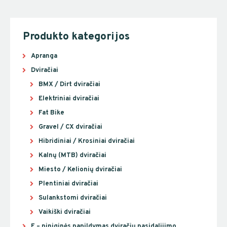
Produkto kategorijos
Apranga
Dviračiai
BMX / Dirt dviračiai
Elektriniai dviračiai
Fat Bike
Gravel / CX dviračiai
Hibridiniai / Krosiniai dviračiai
Kalnų (MTB) dviračiai
Miesto / Kelionių dviračiai
Plentiniai dviračiai
Sulankstomi dviračiai
Vaikiški dviračiai
E – piniginės papildymas dviračių pasidalijimo