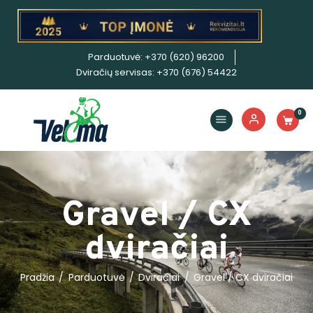
Parduotuvė: +370 (620) 96200
Dviračiai
Dviračių servisas: +370 (676) 54422
Priedai
Servisas
0
Išpardavimas!
Nuoma
E. piniginė
Gravel / CX
dviračiai
Pradžia
Parduotuvė
Dviračiai
Gravel / CX dviračiai