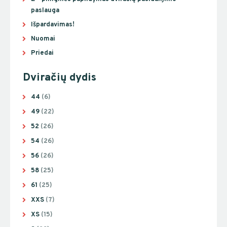
paslauga
Išpardavimas!
Nuomai
Priedai
Dviračių dydis
44
(6)
49
(22)
52
(26)
54
(26)
56
(26)
58
(25)
61
(25)
XXS
(7)
XS
(15)