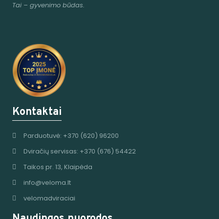
Tai – gyvenimo būdas.
Kontaktai
Parduotuvė: +370 (620) 96200
Dviračių servisas: +370 (676) 54422
Taikos pr. 13, Klaipėda
info@veloma.lt
velomadviraciai
Naudingos nuorodos