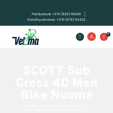
Parduotuvė: +370 (620) 96200
Dviračių servisas: +370 (676) 54422
Dviračiai
Priedai
0
Servisas
Išpardavimas!
Nuoma
E. piniginė
SCOTT Sub
Cross 40 Men
Bike Nuoma
Pradžia
Parduotuvė
Nuomai
SCOTT Sub Cross 40 Men Bike Nuoma