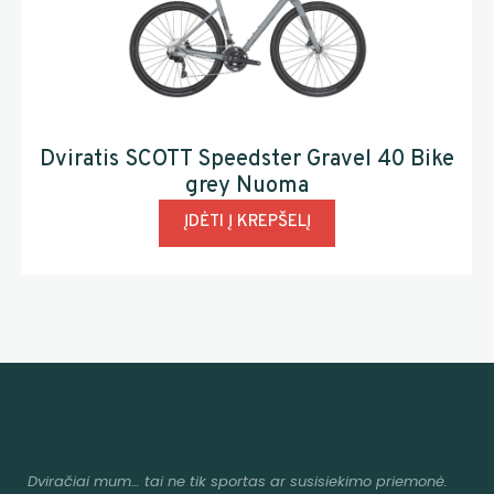
Dviratis SCOTT Speedster Gravel 40 Bike
grey Nuoma
ĮDĖTI Į KREPŠELĮ
Dviračiai mum
… tai ne tik sportas ar susisiekimo priemonė.