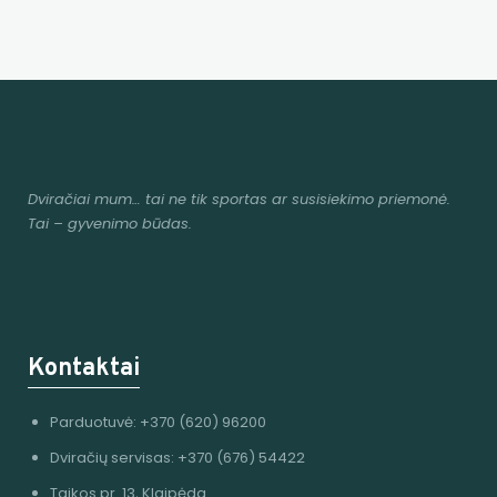
Dviračiai mum
… tai ne tik sportas ar susisiekimo priemonė.
Tai – gyvenimo būdas.
Kontaktai
Parduotuvė: +370 (620) 96200
Dviračių servisas: +370 (676) 54422
Taikos pr. 13, Klaipėda