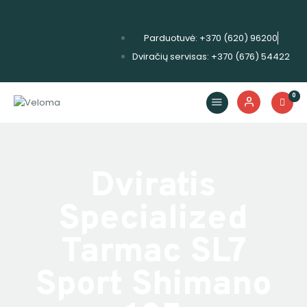
Parduotuvė: +370 (620) 96200
Dviračių servisas: +370 (676) 54422
Dviračiai
Priedai
0
Servisas
Išpardavimas!
Nuoma
Dviratis
E. piniginė
Specialized
Tarmac SL7
Sport Shimano