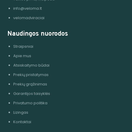
info@veloma.lt
velomadviraciai
Naudingos nuorodos
Straipsniai
Apie mus
Atsiskaitymo būdai
Prekių pristatymas
Prekių grąžinimas
Garantijos taisyklės
Privatumo politika
Lizingas
Kontaktai