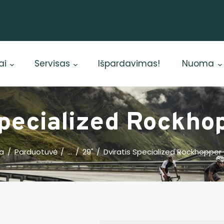
Dviračiai
Priedai
Servisas
ai
Servisas
Išpardavimas!
Nuoma
Išpardavimas!
Nuoma
Specialized Rockh
E. piniginė
ia
Parduotuvė
...
29"
Dviratis Specialized Rockhoppe