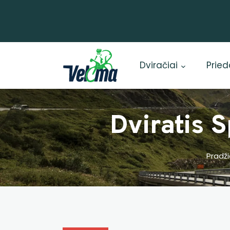
Dviračiai
Pried
Dviratis 
Pradž