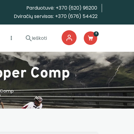
Parduotuvė: +370 (620) 96200
Dviračių servisas: +370 (676) 54422
0
opper Comp
r Comp