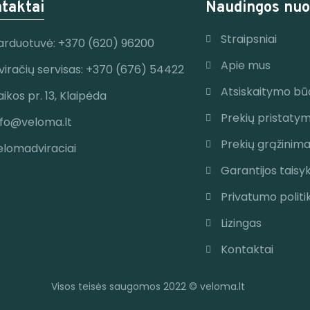
taktai
Naudingos nuo
Straipsniai
arduotuvė: +370 (620) 96200
Apie mus
viračių servisas: +370 (676) 54422
Atsiskaitymo bū
aikos pr. 13, Klaipėda
Prekių pristaty
nfo@veloma.lt
Prekių grąžinim
elomadviraciai
Garantijos taisy
Privatumo politi
Lizingas
Kontaktai
Visos teisės saugomos 2022 © veloma.lt