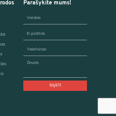
rodos
Parašykite mums!
dai
mas
as
klės
ka
SIŲSTI