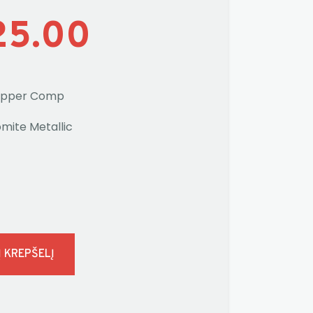
25.00
hopper Comp
omite Metallic
Į KREPŠELĮ