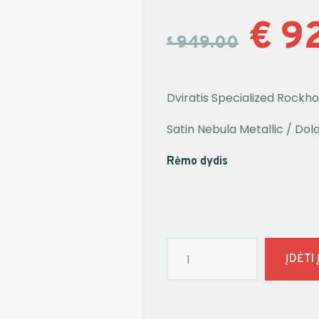
€
9
949.00
€
Dviratis Specialized Rock
Satin Nebula Metallic / Dol
Rėmo dydis
ĮDĖTI 