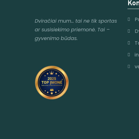
Kon
P
Dviračiai mum
… tai ne tik sportas
ar susisiekimo priemonė. Tai –
D
gyvenimo būdas.
T
i
v