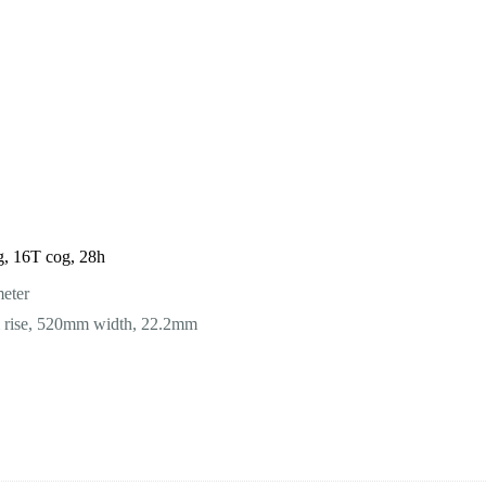
ng, 16T cog, 28h
eter
 rise, 520mm width, 22.2mm