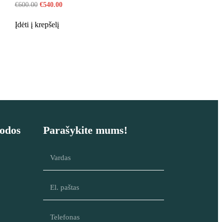
€
600.00
€
540.00
Įdėti į krepšelį
odos
Parašykite mums!