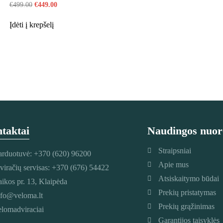
€
499.00
€
449.00
Įdėti į krepšelį
taktai
Naudingos nuor
Straipsniai
arduotuvė: +370 (620) 96200
Apie mus
viračių servisas: +370 (676) 54422
Atsiskaitymo būdai
aikos pr. 13, Klaipėda
Prekių pristatymas
nfo@veloma.lt
Prekių grąžinimas
elomadviraciai
Garantijos taisyklės