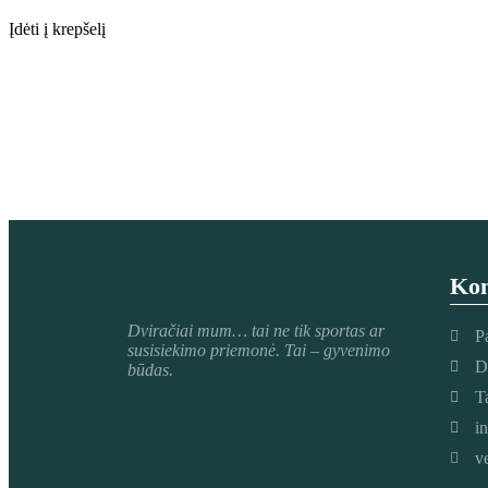
Įdėti į krepšelį
Kon
Dviračiai mum
… tai ne tik sportas ar
P
susisiekimo priemonė. Tai – gyvenimo
D
būdas.
T
i
v