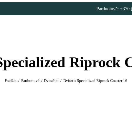
Dviračiai
Parduotuvė: +370 
Priedai
Servisas
Išpardavimas!
Specialized Riprock 
Nuoma
E. piniginė
Pradžia
Parduotuvė
Dviračiai
Dviratis Specialized Riprock Coaster 16