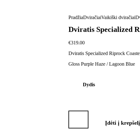
Pradžia
Dviračiai
Vaikiški dviračiai
Dv
Dviratis Specialized 
€
319.00
Dviratis Specialized Riprock Coaste
Gloss Purple Haze / Lagoon Blue
Dydis
Įdėti į krepšelį