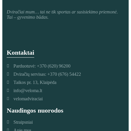
Dviračiai mum
… tai ne tik sportas ar susisiekimo priemonė.
Tai – gyvenimo būdas.
Kontaktai
Parduotuvė: +370 (620) 96200
Dviračių servisas: +370 (676) 54422
Taikos pr. 13, Klaipėda
info@veloma.lt
velomadviraciai
Naudingos nuorodos
Straipsniai
Apie mus