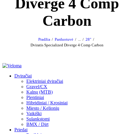
Diverge 4 Comp
Carbon
Pradžia
Parduotuvė
...
28"
Dviratis Specialized Diverge 4 Comp Carbon
Dviračiai
Elektriniai dviračiai
Gravel/CX
Kalnų (MTB)
Plentiniai
Hibridiniai / Krosiniai
Miesto / Kelionių
Vaikiški
Sulankstomi
BMX / Dirt
Priedai