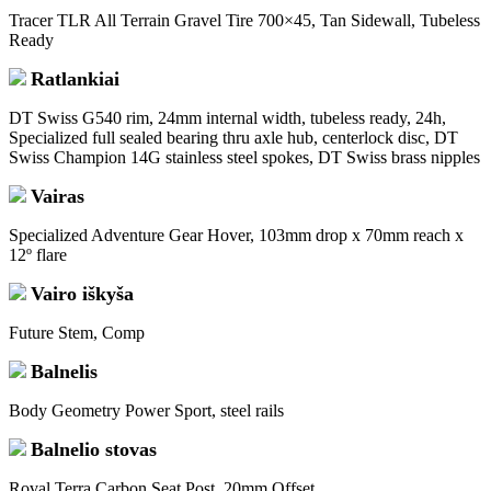
Tracer TLR All Terrain Gravel Tire 700×45, Tan Sidewall, Tubeless
Ready
Ratlankiai
DT Swiss G540 rim, 24mm internal width, tubeless ready, 24h,
Specialized full sealed bearing thru axle hub, centerlock disc, DT
Swiss Champion 14G stainless steel spokes, DT Swiss brass nipples
Vairas
Specialized Adventure Gear Hover, 103mm drop x 70mm reach x
12º flare
Vairo iškyša
Future Stem, Comp
Balnelis
Body Geometry Power Sport, steel rails
Balnelio stovas
Roval Terra Carbon Seat Post, 20mm Offset