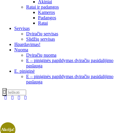
Akiniai
Ratai ir padangos
Kameros
Padangos
Ratai
Servisas
Dviračių servisas
Slidžių servisas
Išpardavimas!
Nuoma
Dviračių nuoma
E – piniginės papildymas dviračių pasidalijimo
paslauga
E. piniginė
E – piniginės papildymas dviračių pasidalijimo
paslauga
Akcija!