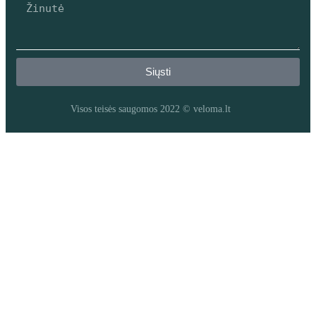
Siųsti
Visos teisės saugomos 2022 © veloma.lt