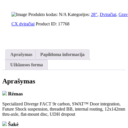
Produkto kodas:
N/A
Kategorijos:
28"
,
Dviračiai
,
Grave
CX dviračiai
Product ID:
17768
Aprašymas
Papildoma informacija
Užklausos forma
Aprašymas
Rėmas
Specialized Diverge FACT 9r carbon, SWAT™ Door integration,
Future Shock suspension, threaded BB, internal routing, 12x142mm
thru-axle, flat-mount disc, UDH dropout
Šakė