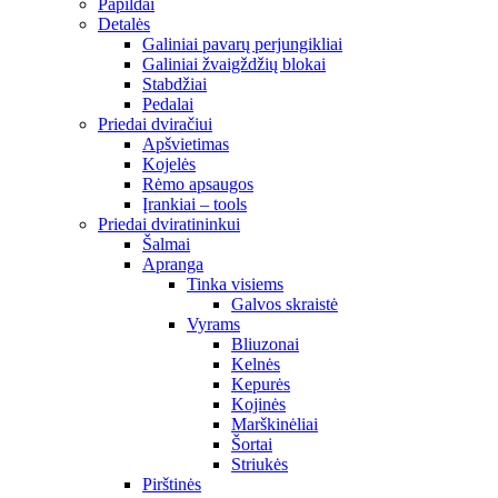
Papildai
Detalės
Galiniai pavarų perjungikliai
Galiniai žvaigždžių blokai
Stabdžiai
Pedalai
Priedai dviračiui
Apšvietimas
Kojelės
Rėmo apsaugos
Įrankiai – tools
Priedai dviratininkui
Šalmai
Apranga
Tinka visiems
Galvos skraistė
Vyrams
Bliuzonai
Kelnės
Kepurės
Kojinės
Marškinėliai
Šortai
Striukės
Pirštinės