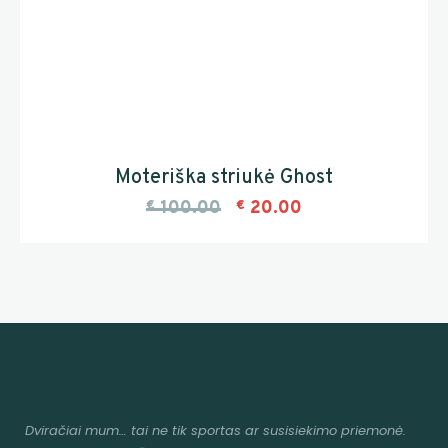
Moteriška striukė Ghost
€
100.00
€
20.00
Dviračiai mum
… tai ne tik sportas ar susisiekimo priemonė.