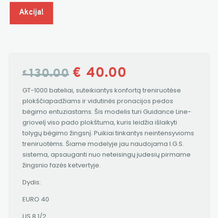
Akcija!
€
40.00
130.00
€
GT-1000 bateliai, suteikiantys konfortą treniruotėse
plokščiapadžiams ir vidutinės pronacijos pedos
bėgimo entuziastams. Šis modelis turi Guidance Line-
griovelį viso pado plokštuma, kuris leidžia išlaikyti
tolygų bėgimo žingsnį. Puikiai tinkantys neintensyvioms
treniruotėms. Šiame modelyje jau naudojama I.G.S.
sistema, apsauganti nuo neteisingų judesių pirmame
žingsnio fazės ketvertyje.
Dydis:
EURO 40
US 8 1/2