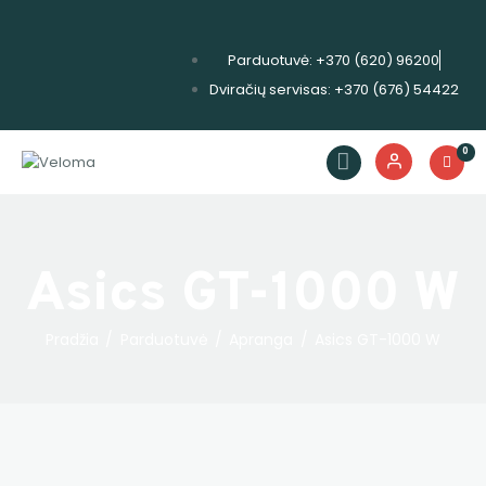
Parduotuvė: +370 (620) 96200
Dviračių servisas: +370 (676) 54422
Dviračiai
Priedai
0
Servisas
Išpardavimas!
Nuoma
Asics GT-1000 W
E. piniginė
Pradžia
Parduotuvė
Apranga
Asics GT-1000 W