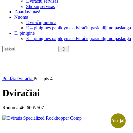
Dviračių servisas
Slidžių servisas
Išpardavimas!
Nuoma
Dviračių nuoma
E – piniginės papildymas dviračių pasidalijimo paslauga
E. piniginė
E – piniginės papildymas dviračių pasidalijimo paslauga
Pradžia
Dviračiai
Puslapis 4
Dviračiai
Rūšiuojama
Rodoma 46–60 iš 507
pagal
naujausią
Akcija!