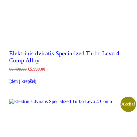
on
the
product
page
Elektrinis dviratis Specialized Turbo Levo 4
Comp Alloy
Original
Current
€
6,499.00
€
5,999.00
price
price
This
was:
is:
Įdėti į krepšelį
product
€6,499.00.
€5,999.00.
has
multiple
variants.
The
Akcija!
options
may
be
chosen
on
the