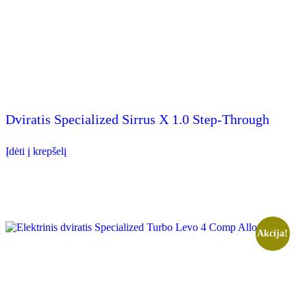
on
the
product
page
Dviratis Specialized Sirrus X 1.0 Step-Through
Įdėti į krepšelį
Akcija!