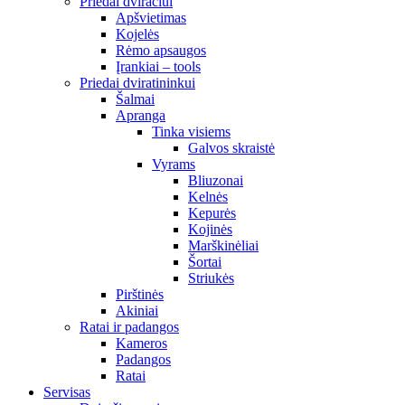
Priedai dviračiui
Apšvietimas
Kojelės
Rėmo apsaugos
Įrankiai – tools
Priedai dviratininkui
Šalmai
Apranga
Tinka visiems
Galvos skraistė
Vyrams
Bliuzonai
Kelnės
Kepurės
Kojinės
Marškinėliai
Šortai
Striukės
Pirštinės
Akiniai
Ratai ir padangos
Kameros
Padangos
Ratai
Servisas