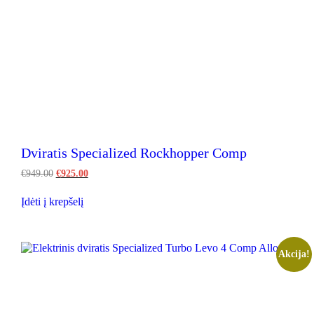
Dviratis Specialized Rockhopper Comp
Original
Current
€
949.00
€
925.00
price
price
This
was:
is:
Įdėti į krepšelį
product
€949.00.
€925.00.
has
multiple
variants.
The
Akcija!
options
may
be
chosen