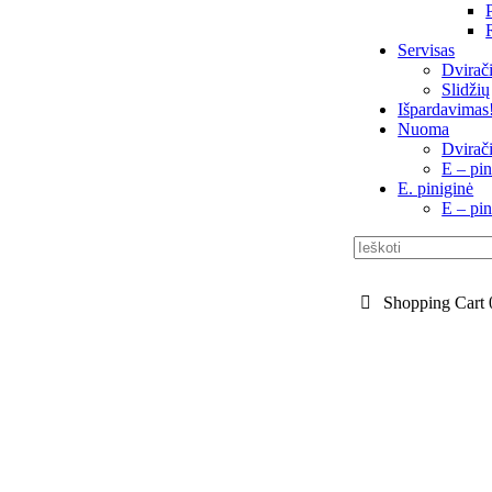
Servisas
Dvirači
Slidžių
Išpardavimas
Nuoma
Dvirač
E – pin
E. piniginė
E – pin
Shopping Cart