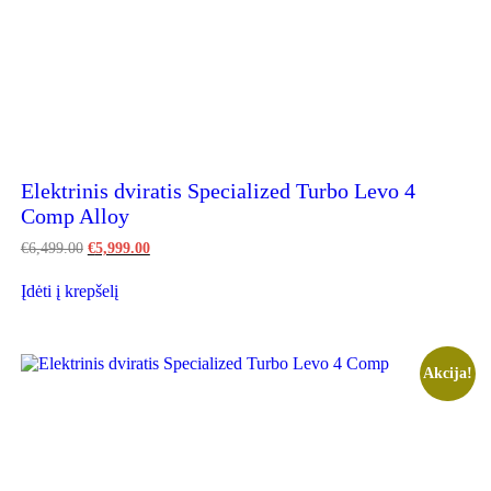
on
the
product
page
Elektrinis dviratis Specialized Turbo Levo 4
Comp Alloy
Original
Current
€
6,499.00
€
5,999.00
price
price
This
was:
is:
Įdėti į krepšelį
product
€6,499.00.
€5,999.00.
has
multiple
variants.
The
Akcija!
options
may
be
chosen
on
the