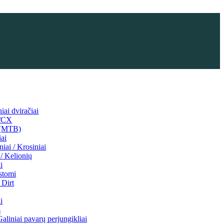
niai dviračiai
l/CX
 (MTB)
iai
niai / Krosiniai
/ Kelionių
i
stomi
Dirt
i
s
Galiniai pavarų perjungikliai