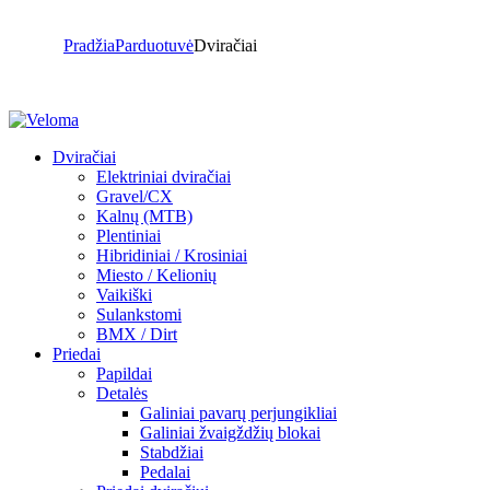
Pradžia
Parduotuvė
Dviračiai
Dviračiai
Elektriniai dviračiai
Gravel/CX
Kalnų (MTB)
Plentiniai
Hibridiniai / Krosiniai
Miesto / Kelionių
Vaikiški
Sulankstomi
BMX / Dirt
Priedai
Papildai
Detalės
Galiniai pavarų perjungikliai
Galiniai žvaigždžių blokai
Stabdžiai
Pedalai