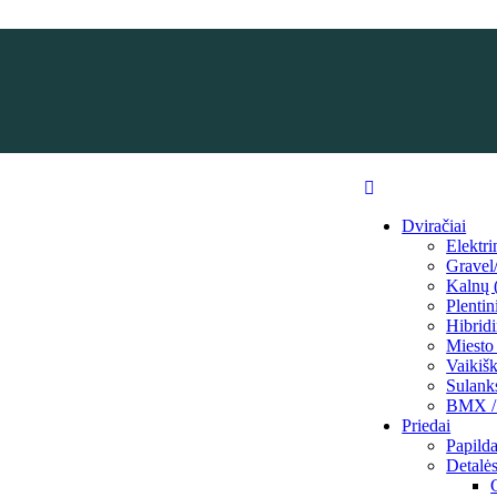
Dviračiai
Elektri
Grave
Kalnų
Plentin
Hibridi
Miesto 
Vaikišk
Sulank
BMX / 
Priedai
Papilda
Detalė