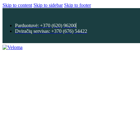
Skip to content
Skip to sidebar
Skip to footer
Parduotuvė: +370 (620) 96200
Dviračių servisas: +370 (676) 54422