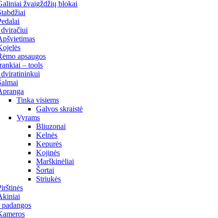
Galiniai žvaigždžių blokai
Stabdžiai
Pedalai
 dviračiui
Apšvietimas
Kojelės
Rėmo apsaugos
Įrankiai – tools
 dviratininkui
Šalmai
Apranga
Tinka visiems
Galvos skraistė
Vyrams
Bliuzonai
Kelnės
Kepurės
Kojinės
Marškinėliai
Šortai
Striukės
Pirštinės
Akiniai
r padangos
Kameros