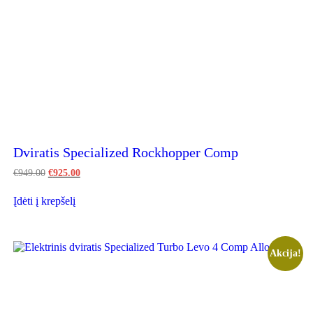
Dviratis Specialized Rockhopper Comp
Original
Current
€
949.00
€
925.00
price
price
This
was:
is:
Įdėti į krepšelį
product
€949.00.
€925.00.
has
multiple
variants.
The
Akcija!
options
may
be
chosen