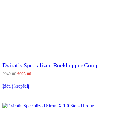
Dviratis Specialized Rockhopper Comp
Original
Current
€
949.00
€
925.00
price
price
This
was:
is:
Įdėti į krepšelį
product
€949.00.
€925.00.
has
multiple
variants.
The
options
may
be
chosen